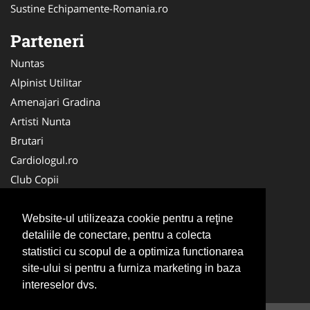
Sustine Echipamente-Romania.ro
Parteneri
Nuntas
Alpinist Utilitar
Amenajari Gradina
Artisti Nunta
Brutari
Cardiologul.ro
Club Copii
Oftalmologul.ro
Ambalaje Romania
Website-ul utilizeaza cookie pentru a reţine
detaliile de conectare, pentru a colecta
Cabinet-Individual.ro
statistici cu scopul de a optimiza functionarea
CentruInchirieri.ro
site-ului si pentru a furniza marketing in baza
Cursuri Romania
intereselor dvs.