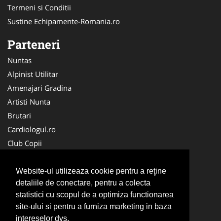
Termeni si Conditii
Sustine Echipamente-Romania.ro
Parteneri
Nuntas
Alpinist Utilitar
Amenajari Gradina
Artisti Nunta
Brutari
Cardiologul.ro
Club Copii
Oftalmologul.ro
Ambalaje Romania
Website-ul utilizeaza cookie pentru a reţine
detaliile de conectare, pentru a colecta
Cabinet-Individual.ro
statistici cu scopul de a optimiza functionarea
CentruInchirieri.ro
site-ului si pentru a furniza marketing in baza
Cursuri Romania
intereselor dvs.