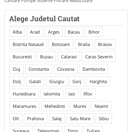
Cantare Pompe Sisteme Filtrare Reductoare
Alege Judetul Cautat
Alba
Arad
Arges
Bacau
Bihor
Bistrita Nasaud
Botosani
Braila
Brasov
Bucuresti
Buzau
Calarasi
Caras Severin
Cluj
Constanta
Covasna
Dambovita
Dolj
Galati
Giurgiu
Gorj
Harghita
Hunedoara
Ialomita
Iasi
Ilfov
Maramures
Mehedinti
Mures
Neamt
Olt
Prahova
Salaj
Satu Mare
Sibiu
Suceava
Teleorman
Timis
Tulcea