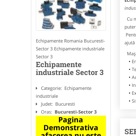
Echi
indus
Cu ma
puter
Pentru
Echipamente Romania Bucuresti-
ajută 
Sector 3 Echipamente industriale
Maşin
Sector 3
En
Echipamente
T
industriale Sector 3
Ac
In
Categorie:
Echipamente
Ex
industriale
Si
Judet:
Bucuresti
Oras:
Bucuresti-Sector 3
Pagina
Demonstrativa
SE
afacerea nu este