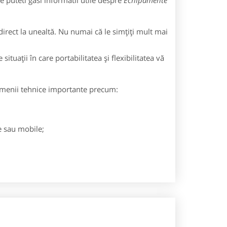
 puteti gasi informatii utile despre
Echipamente
irect la unealtă. Nu numai că le simţiţi mult mai
situaţii în care portabilitatea şi flexibilitatea vă
domenii tehnice importante precum:
e sau mobile;