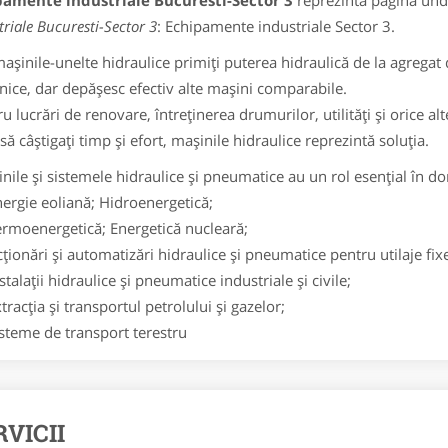
pamente industriale Bucuresti-Sector 3
reprezinta pagina unde
triale Bucuresti-Sector 3
: Echipamente industriale Sector 3.
şinile-unelte hidraulice primiţi puterea hidraulică de la agregat d
nice, dar depăşesc efectiv alte maşini comparabile.
 lucrări de renovare, întreţinerea drumurilor, utilităţi şi orice alte 
să câştigaţi timp şi efort, maşinile hidraulice reprezintă soluţia.
ile şi sistemele hidraulice şi pneumatice au un rol esenţial în 
ergie eoliană; Hidroenergetică;
ermoenergetică; Energetică nucleară;
ţionări şi automatizări hidraulice şi pneumatice pentru utilaje fix
stalaţii hidraulice şi pneumatice industriale şi civile;
tracţia şi transportul petrolului şi gazelor;
steme de transport terestru
RVICII