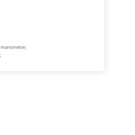
e, manometre;
;