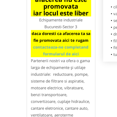
promovata
ci
iar locul este liber
va
Echipamente industriale
se
Bucuresti-Sector 3
pe
daca doresti ca afacerea ta sa
dr
fie promovata aici te rugam
fi
contacteaza-ne completand
fi
formularul de aici
tu
Partenerii nostri va ofera o gama
larga de echipamente și utilaje
industriale: reductoare, pompe,
sisteme de filtrare si aspiratie,
motoare electrice, vibratoare,
benzi transportoare,
convertizoare, cuplaje hidraulice,
cantare eletronice, cantare auto,
ventilatoare, aeroterme