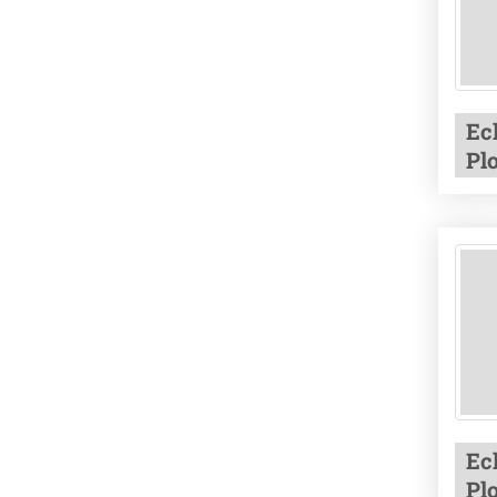
Ec
Plo
Ec
Plo