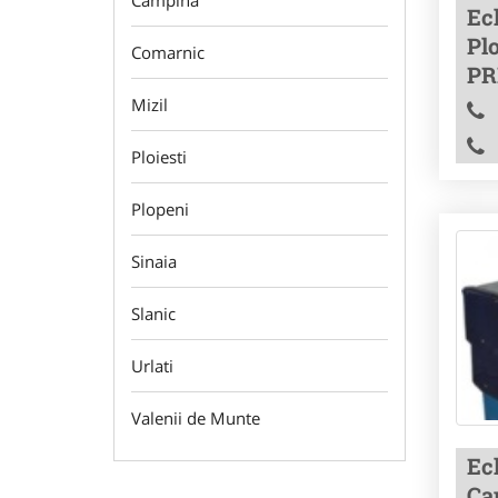
Campina
Ec
Pl
Comarnic
PR
Mizil
Ploiesti
Plopeni
Sinaia
Slanic
Urlati
Valenii de Munte
Ec
Ca