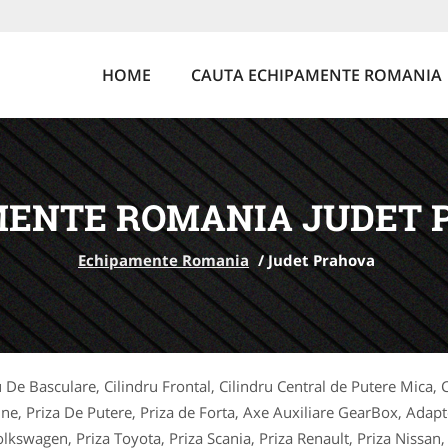
HOME
CAUTA ECHIPAMENTE ROMANIA
MENTE ROMANIA JUDET 
Echipamente Romania
/
Judet Prahova
u De Basculare, Cilindru Frontal, Cilindru Central de Putere Mica, 
une, Priza De Putere, Priza de Forta, Axe Auxiliare GearBox, Adap
olkswagen, Priza Toyota, Priza Scania, Priza Renault, Priza Nissan