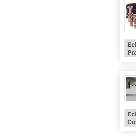
Ec
Pr
Ec
Cur