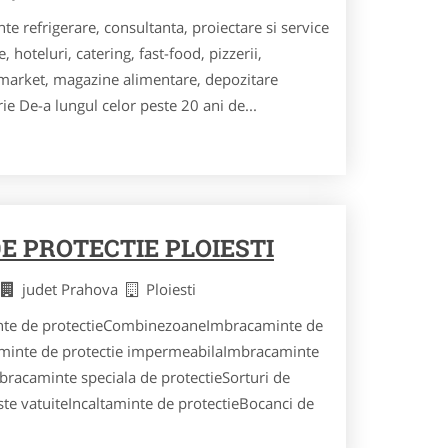
e refrigerare, consultanta, proiectare si service
 hoteluri, catering, fast-food, pizzerii,
rmarket, magazine alimentare, depozitare
erie De-a lungul celor peste 20 ani de...
E PROTECTIE PLOIESTI
e
judet Prahova
Ploiesti
inte de protectieCombinezoaneImbracaminte de
aminte de protectie impermeabilaImbracaminte
mbracaminte speciala de protectieSorturi de
este vatuiteIncaltaminte de protectieBocanci de