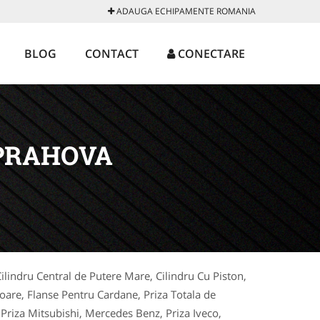
ADAUGA ECHIPAMENTE ROMANIA
BLOG
CONTACT
CONECTARE
PRAHOVA
Cilindru Central de Putere Mare, Cilindru Cu Piston,
toare, Flanse Pentru Cardane, Priza Totala de
, Priza Mitsubishi, Mercedes Benz, Priza Iveco,