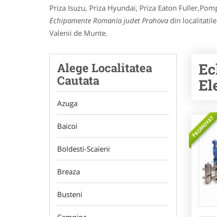
Priza Isuzu, Priza Hyundai, Priza Eaton Fuller,Po
Echipamente Romania judet Prahova
din localitatil
Valenii de Munte.
Ec
Alege Localitatea
Cautata
El
Azuga
PROMOVAT
Baicoi
Boldesti-Scaieni
Breaza
Busteni