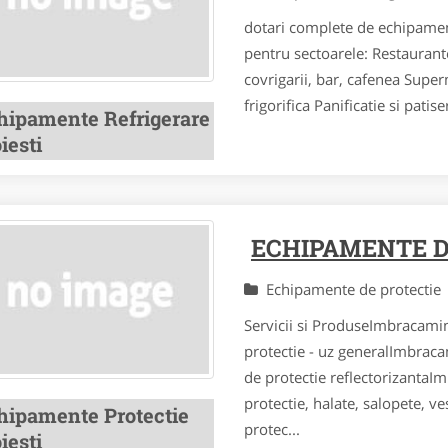
dotari complete de echipament
pentru sectoarele: Restaurante,
covrigarii, bar, cafenea Supe
frigorifica Panificatie si patis
hipamente Refrigerare
iesti
ECHIPAMENTE D
Echipamente de protecti
Servicii si ProduseImbracam
protectie - uz generalImbrac
de protectie reflectorizantaI
protectie, halate, salopete, v
hipamente Protectie
protec...
iesti