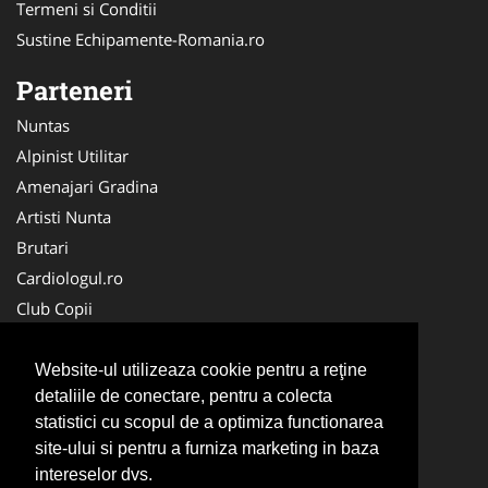
Termeni si Conditii
Sustine Echipamente-Romania.ro
Parteneri
Nuntas
Alpinist Utilitar
Amenajari Gradina
Artisti Nunta
Brutari
Cardiologul.ro
Club Copii
Oftalmologul.ro
Ambalaje Romania
Website-ul utilizeaza cookie pentru a reţine
detaliile de conectare, pentru a colecta
Cabinet-Individual.ro
statistici cu scopul de a optimiza functionarea
CentruInchirieri.ro
site-ului si pentru a furniza marketing in baza
Cursuri Romania
intereselor dvs.