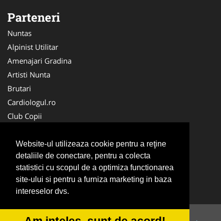
Parteneri
Nuntas
Alpinist Utilitar
Amenajari Gradina
Artisti Nunta
Brutari
Cardiologul.ro
Club Copii
Oftalmologul.ro
Ambalaje Romania
Website-ul utilizeaza cookie pentru a reţine
detaliile de conectare, pentru a colecta
Cabinet-Individual.ro
statistici cu scopul de a optimiza functionarea
CentruInchirieri.ro
site-ului si pentru a furniza marketing in baza
Cursuri Romania
intereselor dvs.
Am inteles, sunt de acord!