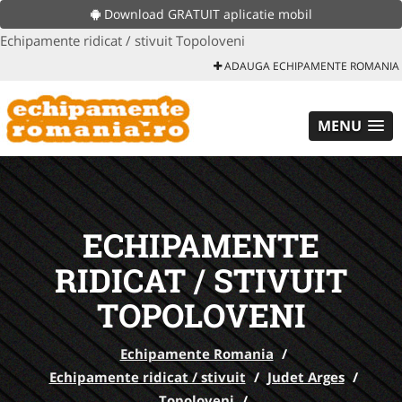
Download GRATUIT aplicatie mobil
Echipamente ridicat / stivuit Topoloveni
ADAUGA ECHIPAMENTE ROMANIA
MENU
ECHIPAMENTE
RIDICAT / STIVUIT
TOPOLOVENI
Echipamente Romania
/
Echipamente ridicat / stivuit
/
Judet Arges
/
Topoloveni
/