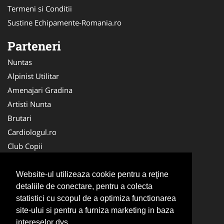
Termeni si Conditii
Sustine Echipamente-Romania.ro
Parteneri
Nuntas
Alpinist Utilitar
Amenajari Gradina
Artisti Nunta
Brutari
Cardiologul.ro
Club Copii
Oftalmologul.ro
Ambalaje Romania
Website-ul utilizeaza cookie pentru a reţine
detaliile de conectare, pentru a colecta
Cabinet-Individual.ro
statistici cu scopul de a optimiza functionarea
CentruInchirieri.ro
site-ului si pentru a furniza marketing in baza
Cursuri Romania
intereselor dvs.