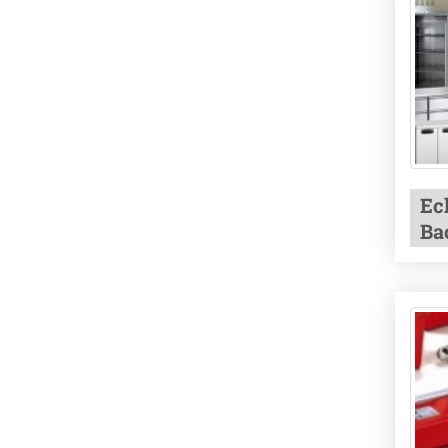
Ec
Ba