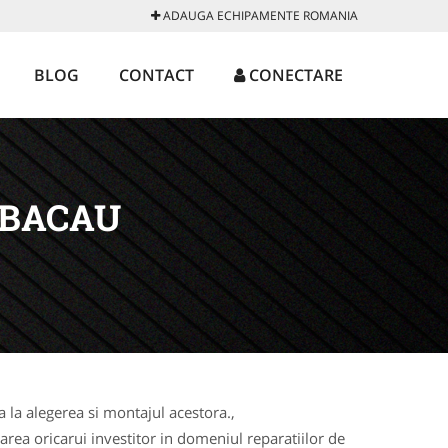
ADAUGA ECHIPAMENTE ROMANIA
BLOG
CONTACT
CONECTARE
 BACAU
la alegerea si montajul acestora.,
rea oricarui investitor in domeniul reparatiilor de