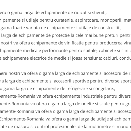
fera o gama larga de echipamente de ridicat si stivuit.,
ipamente si utilaje pentru curatenie, aspiratoare, monoperii, ma
gama foarte variata de echipamente si utilaje de constructii.,
arga de echipamente de protectie la cele mai bune preturi pentru 
i nostri va ofera echipamente de vinificatie pentru producerea vinul
ipamente medicale performante pentru spitale, cabinete si clinici
 echipamente electrice de medie si joasa tensiune: cabluri, conduc
erii nostri va ofera o gama larga de echipamente si accesorii de r
a larga de echipamente si accesorii sportive pentru diverse sportu
 o gama larga de echipamente de refrigerare si congelare.,
ipamente-Romania va ofera echipamente industriale pentru diverse
ente-Romania va ofera o gama larga de unelte si scule pentru gra
pamente-Romania va ofera o gama larga de echipamente si accesor
 Echipamente-Romania va ofera o gama larga de utilaje si echipam
e de masura si control profesionale: de la multimetre si manomet