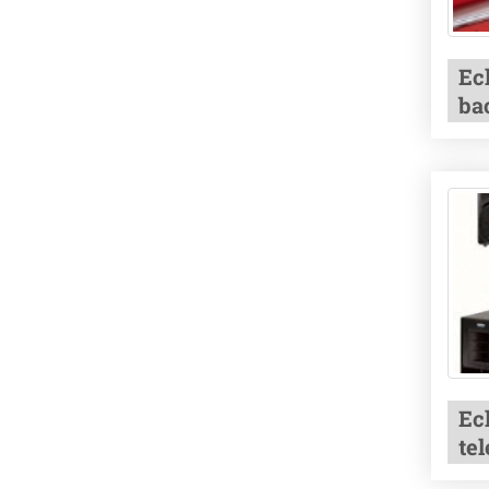
Ec
ba
Ec
te