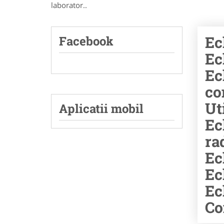
laborator..
Ec
Facebook
Ec
Ec
co
Ut
Aplicatii mobil
Ec
ra
Ec
Ec
Ec
Co