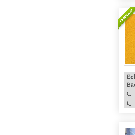
PROMOVAT
Ec
Ba