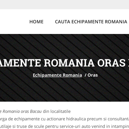
HOME
CAUTA ECHIPAMENTE ROMANIA
AMENTE ROMANIA ORAS
Echipamente Romania
/
Oras
e Romania oras Bacau
din localitatile
rga de echipamente cu actionare hidraulica precum si consultanta 
laje si truse de scule pentru service-uri auto venind in intampina