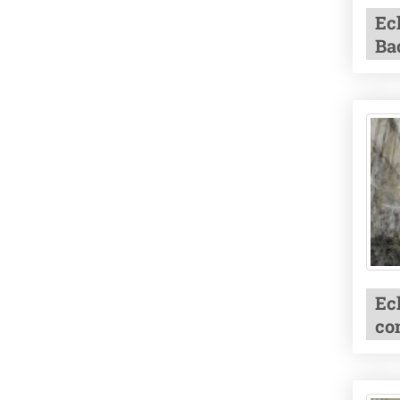
Ec
Ba
Ec
co