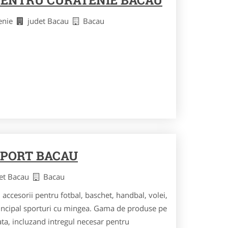
PENTRU CURATENIE BACAU
tenie
judet Bacau
Bacau
SPORT BACAU
det Bacau
Bacau
accesorii pentru fotbal, baschet, handbal, volei,
principal sporturi cu mingea. Gama de produse pe
ata, incluzand intregul necesar pentru