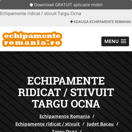
Download GRATUIT aplicatie mobil
Echipamente ridicat / stivuit Targu Ocna
ADAUGA ECHIPAMENTE ROMANIA
MENU
ECHIPAMENTE
RIDICAT / STIVUIT
TARGU OCNA
Echipamente Romania
/
Echipamente ridicat / stivuit
/
Judet Bacau
/
Targu Ocna
/