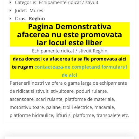
Categorie:
Echipamente ridicat / stivuit
Judet:
Mures
Oras:
Reghin
Pagina Demonstrativa
afacerea nu este promovata
iar locul este liber
Echipamente ridicat / stivuit Reghin
daca doresti ca afacerea ta sa fie promovata aici
te rugam
contacteaza-ne completand formularul
de aici
Partenerii nostri va ofera o gama larga de echipamente
de ridicat si stivuit: stivuitoare, poduri rulante,
ascensoare, scari rulante, platforme de materiale,
motostivuitoare, palane, trolii electrice, macarale,
platforme hidraulice, lifturi si platforme, transpalete etc.