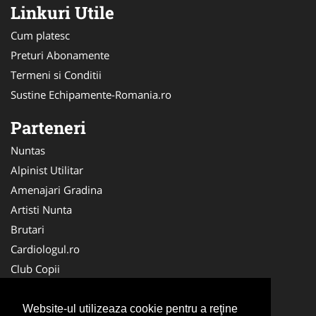
Linkuri Utile
Cum platesc
Preturi Abonamente
Termeni si Conditii
Sustine Echipamente-Romania.ro
Parteneri
Nuntas
Alpinist Utilitar
Amenajari Gradina
Artisti Nunta
Brutari
Cardiologul.ro
Club Copii
Oftalmologul.ro
Ambalaje Romania
Website-ul utilizeaza cookie pentru a reţine