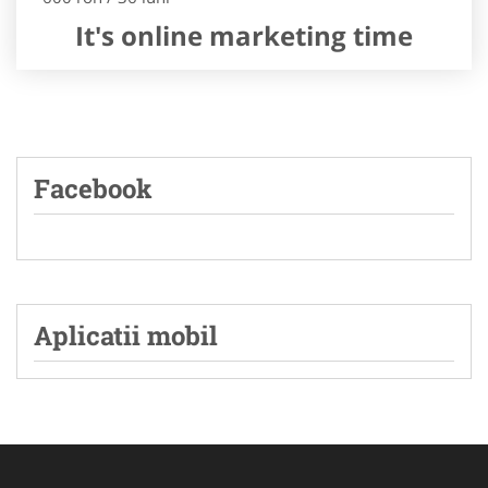
It's online marketing time
Facebook
Aplicatii mobil