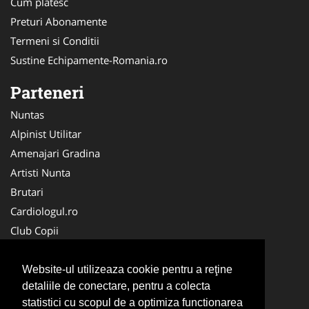
Cum platesc
Preturi Abonamente
Termeni si Conditii
Sustine Echipamente-Romania.ro
Parteneri
Nuntas
Alpinist Utilitar
Amenajari Gradina
Artisti Nunta
Brutari
Cardiologul.ro
Club Copii
Oftalmologul.ro
Ambalaje Romania
Website-ul utilizeaza cookie pentru a reţine
detaliile de conectare, pentru a colecta
Cabinet-Individual.ro
statistici cu scopul de a optimiza functionarea
CentruInchirieri.ro