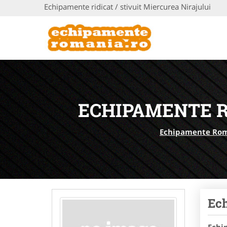
Echipamente ridicat / stivuit Miercurea Nirajului
ECHIPAMENTE R
Echipamente Ro
Ech