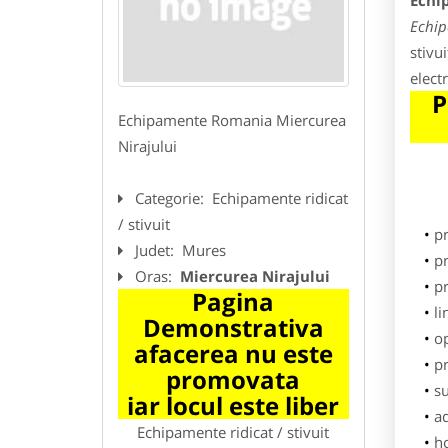
Echip
Echip
stivu
elect
P
Echipamente Romania Miercurea
Nirajului
Categorie:
Echipamente ridicat
/ stivuit
p
Judet:
Mures
pr
Oras:
Miercurea Nirajului
p
Pagina
li
Demonstrativa
o
afacerea nu este
pr
promovata
su
iar locul este liber
ad
Echipamente ridicat / stivuit
h