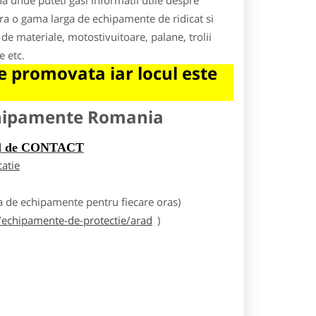
a unde puteti gasi informatii utile despre
fera o gama larga de echipamente de ridicat si
 de materiale, motostivuitoare, palane, trolii
e etc.
 promovata iar locul este
chipamente Romania
rul de CONTACT
catie
 de echipamente pentru fiecare oras)
echipamente-de-protectie/arad
)