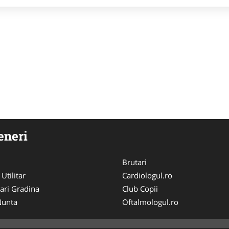
eneri
Brutari
 Utilitar
Cardiologul.ro
ari Gradina
Club Copii
 Nunta
Oftalmologul.ro