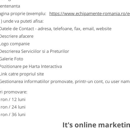
entenanta
agina proprie (exemplu:
https://www.echipamente-romania.ro/ec
) unde va puteti afisa:
Datele de Contact - adresa, telefoane, fax, email, website
Descriere afacere
Logo companie
Descrierea Serviciilor si a Preturilor
Galerie Foto
Pozitionare pe Harta Interactiva
Link catre propriul site
Gestionarea informatiilor promovate, printr-un cont, cu user nam
ri promovare:
 ron / 12 luni
 ron / 24 luni
 ron / 36 luni
It's online marketi