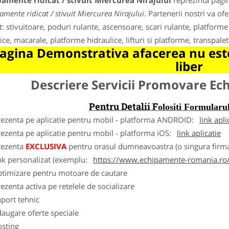
amente ridicat / stivuit Miercurea Nirajului
reprezinta pagin
amente ridicat / stivuit Miercurea Nirajului
. Partenerii nostri va o
it: stivuitoare, poduri rulante, ascensoare, scari rulante, platforme
rice, macarale, platforme hidraulice, lifturi si platforme, transpalet
agina Demonstrativa afacerea nu este
liber
Descriere Servicii Promovare E
Pentru Detalii F
olositi Formula
rezenta pe aplicatie pentru mobil - platforma ANDROID:
link apli
ezenta pe aplicatie pentru mobil - platforma iOS:
link aplicatie
rezenta
EXCLUSIVA
pentru orasul dumneavoastra (o singura firma
nk personalizat (exemplu:
https://www.echipamente-romania.ro/
ptimizare pentru motoare de cautare
ezenta activa pe retelele de socializare
port tehnic
augare oferte speciale
osting