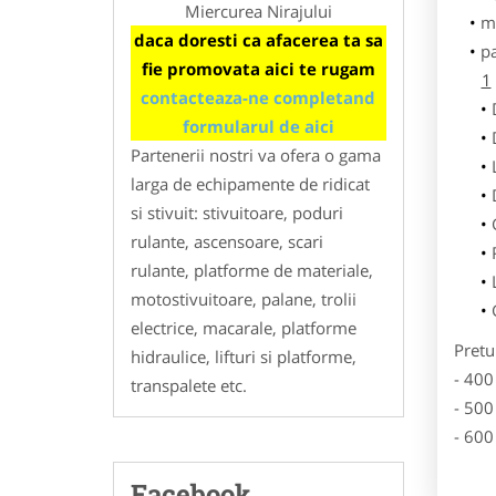
Miercurea Nirajului
m
daca doresti ca afacerea ta sa
p
fie promovata aici te rugam
1
contacteaza-ne completand
formularul de aici
Partenerii nostri va ofera o gama
larga de echipamente de ridicat
si stivuit: stivuitoare, poduri
rulante, ascensoare, scari
rulante, platforme de materiale,
motostivuitoare, palane, trolii
electrice, macarale, platforme
Pretu
hidraulice, lifturi si platforme,
- 400
transpalete etc.
- 500
- 600
Facebook