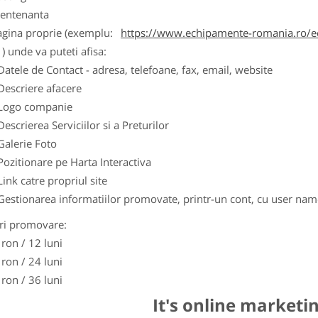
entenanta
agina proprie (exemplu:
https://www.echipamente-romania.ro/ec
) unde va puteti afisa:
Datele de Contact - adresa, telefoane, fax, email, website
Descriere afacere
Logo companie
Descrierea Serviciilor si a Preturilor
Galerie Foto
Pozitionare pe Harta Interactiva
Link catre propriul site
Gestionarea informatiilor promovate, printr-un cont, cu user nam
ri promovare:
 ron / 12 luni
 ron / 24 luni
 ron / 36 luni
It's online marketi