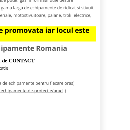
e puteti gasi informatii utile despre
o gama larga de echipamente de ridicat si stivuit:
iale, motostivuitoare, palane, trolii electrice,
 promovata iar locul este
chipamente Romania
rul de CONTACT
catie
 de echipamente pentru fiecare oras)
echipamente-de-protectie/arad
)