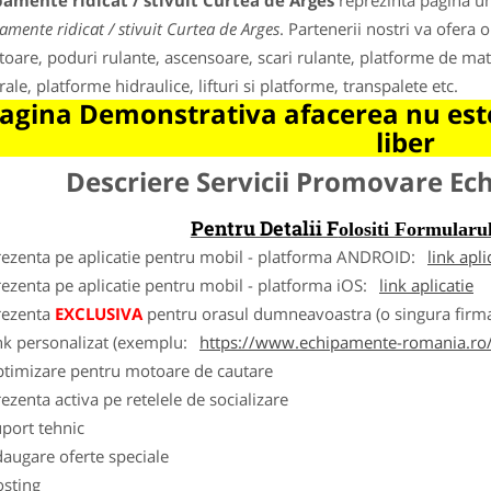
amente ridicat / stivuit Curtea de Arges
reprezinta pagina und
amente ridicat / stivuit Curtea de Arges
. Partenerii nostri va ofera 
itoare, poduri rulante, ascensoare, scari rulante, platforme de mater
ale, platforme hidraulice, lifturi si platforme, transpalete etc.
agina Demonstrativa afacerea nu este
liber
Descriere Servicii Promovare E
Pentru Detalii F
olositi Formula
rezenta pe aplicatie pentru mobil - platforma ANDROID:
link apli
ezenta pe aplicatie pentru mobil - platforma iOS:
link aplicatie
rezenta
EXCLUSIVA
pentru orasul dumneavoastra (o singura firma
nk personalizat (exemplu:
https://www.echipamente-romania.ro/
ptimizare pentru motoare de cautare
ezenta activa pe retelele de socializare
port tehnic
augare oferte speciale
osting