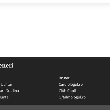
eneri
Brutari
 Utilitar
Cardiologul.ro
ari Gradina
Club Copii
 Nunta
Oftalmologul.ro