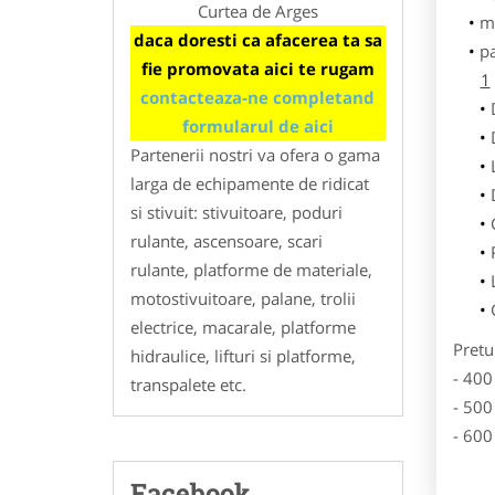
Curtea de Arges
m
daca doresti ca afacerea ta sa
p
fie promovata aici te rugam
1
contacteaza-ne completand
formularul de aici
Partenerii nostri va ofera o gama
larga de echipamente de ridicat
si stivuit: stivuitoare, poduri
rulante, ascensoare, scari
rulante, platforme de materiale,
motostivuitoare, palane, trolii
electrice, macarale, platforme
Pretu
hidraulice, lifturi si platforme,
- 400
transpalete etc.
- 500
- 600
Facebook