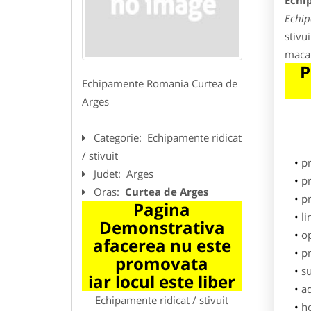
Echip
Echip
stivu
macar
P
Echipamente Romania Curtea de
Arges
Categorie:
Echipamente ridicat
/ stivuit
p
Judet:
Arges
pr
Oras:
Curtea de Arges
p
Pagina
li
Demonstrativa
o
afacerea nu este
pr
promovata
su
iar locul este liber
ad
Echipamente ridicat / stivuit
h