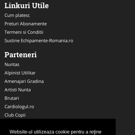
Linkuri Utile
Cum platesc
Preturi Abonamente
Termeni si Conditii
Sustine Echipamente-Romania.ro
Parteneri
Nuntas
Alpinist Utilitar
Amenajari Gradina
Artisti Nunta
Brutari
Cardiologul.ro
Club Copii
Oftalmologul.ro
Ambalaje Romania
Website-ul utilizeaza cookie pentru a reţine