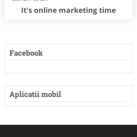
It's online marketing time
Facebook
Aplicatii mobil