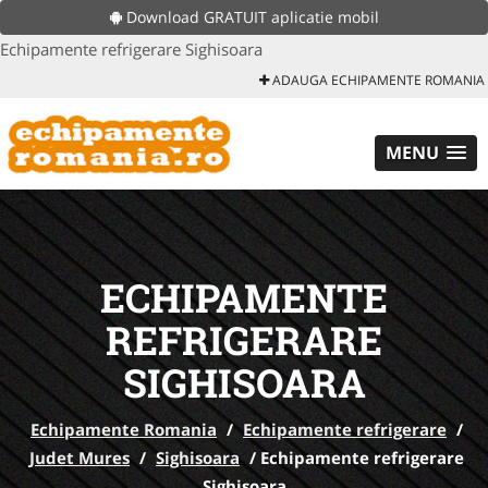
Download GRATUIT aplicatie mobil
Echipamente refrigerare Sighisoara
ADAUGA ECHIPAMENTE ROMANIA
MENU
ECHIPAMENTE
REFRIGERARE
SIGHISOARA
Echipamente Romania
/
Echipamente refrigerare
/
Judet Mures
/
Sighisoara
/
Echipamente refrigerare
Sighisoara