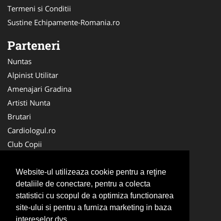
Termeni si Conditii
Sustine Echipamente-Romania.ro
Parteneri
Nuntas
Alpinist Utilitar
Amenajari Gradina
Artisti Nunta
Brutari
Cardiologul.ro
Club Copii
Oftalmologul.ro
Ambalaje Romania
Website-ul utilizeaza cookie pentru a reţine
detaliile de conectare, pentru a colecta
Cabinet-Individual.ro
statistici cu scopul de a optimiza functionarea
CentruInchirieri.ro
site-ului si pentru a furniza marketing in baza
Cursuri Romania
intereselor dvs.