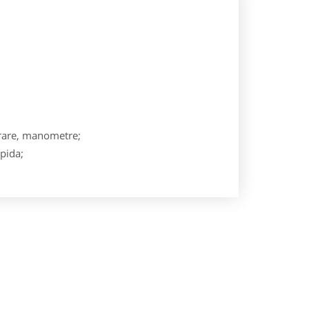
parare, manometre;
apida;