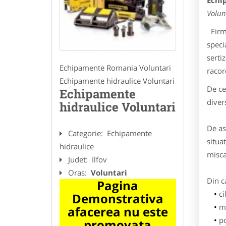
Echi
Volun
Firma
speci
serti
Echipamente Romania Voluntari
racord
Echipamente hidraulice Voluntari
De ce
Echipamente
diver
hidraulice Voluntari
De as
Categorie:
Echipamente
situa
hidraulice
misca
Judet:
Ilfov
Oras:
Voluntari
Din c
Pagina
ci
Demonstrativa
m
afacerea nu este
p
promovata