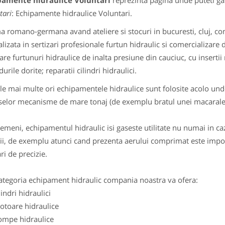
pamente hidraulice Voluntari
reprezinta pagina unde puteti gas
tari
: Echipamente hidraulice Voluntari.
 romano-germana avand ateliere si stocuri in bucuresti, cluj, const
alizata in sertizari profesionale furtun hidraulic si comercializare
zare furtunuri hidraulice de inalta presiune din cauciuc, cu insertii
urile dorite; reparatii cilindri hidraulici.
le mai multe ori echipamentele hidraulice sunt folosite acolo und
selor mecanisme de mare tonaj (de exemplu bratul unei macarale
emeni, echipamentul hidraulic isi gaseste utilitate nu numai in caz
tii, de exemplu atunci cand prezenta aerului comprimat este imposi
ri de precizie.
ategoria echipament hidraulic compania noastra va ofera:
lindri hidraulici
otoare hidraulice
ompe hidraulice