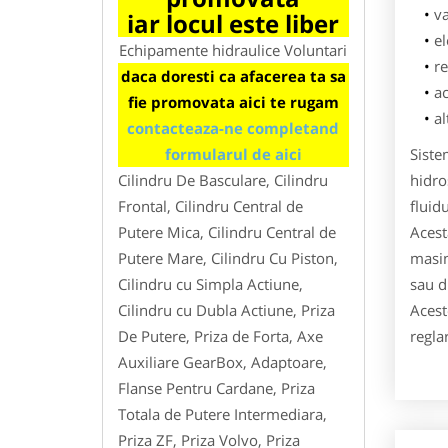
va
iar locul este liber
el
Echipamente hidraulice Voluntari
r
daca doresti ca afacerea ta sa
ac
fie promovata aici te rugam
a
contacteaza-ne completand
Siste
formularul de aici
hidro
Cilindru De Basculare, Cilindru
fluid
Frontal, Cilindru Central de
Acest
Putere Mica, Cilindru Central de
masin
Putere Mare, Cilindru Cu Piston,
sau d
Cilindru cu Simpla Actiune,
Acest
Cilindru cu Dubla Actiune, Priza
reglar
De Putere, Priza de Forta, Axe
Auxiliare GearBox, Adaptoare,
Flanse Pentru Cardane, Priza
Totala de Putere Intermediara,
Priza ZF, Priza Volvo, Priza