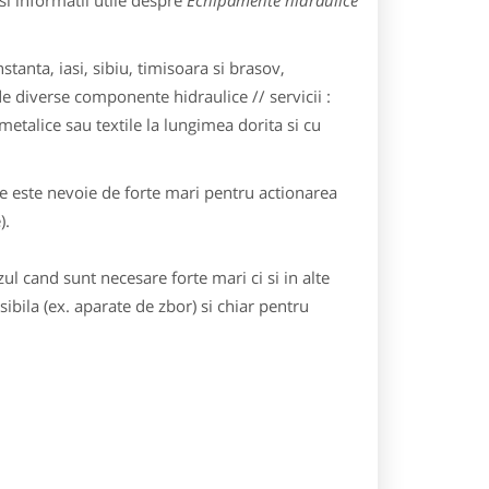
i informatii utile despre
Echipamente hidraulice
anta, iasi, sibiu, timisoara si brasov,
 de diverse componente hidraulice // servicii :
 metalice sau textile la lungimea dorita si cu
e este nevoie de forte mari pentru actionarea
).
ul cand sunt necesare forte mari ci si in alte
bila (ex. aparate de zbor) si chiar pentru