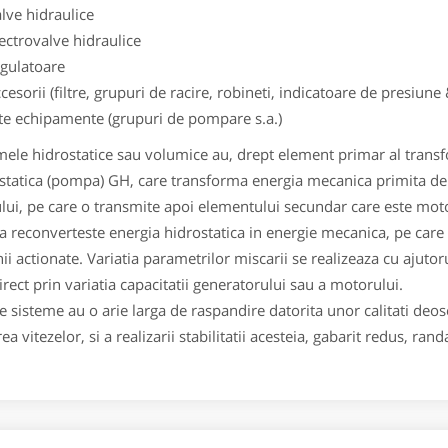
lve hidraulice
ectrovalve hidraulice
egulatoare
cesorii (filtre, grupuri de racire, robineti, indicatoare de presiun
lte echipamente (grupuri de pompare s.a.)
mele hidrostatice sau volumice au, drept element primar al trans
statica (pompa) GH, care transforma energia mecanica primita de l
ului, pe care o transmite apoi elementului secundar care este mot
a reconverteste energia hidrostatica in energie mecanica, pe care 
ii actionate. Variatia parametrilor miscarii se realizeaza cu ajuto
irect prin variatia capacitatii generatorului sau a motorului.
e sisteme au o arie larga de raspandire datorita unor calitati deose
ea vitezelor, si a realizarii stabilitatii acesteia, gabarit redus, ran