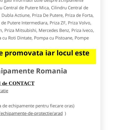
i gasi informatii utile despre
Echipamente
ru Central de Putere Mica, Cilindru Central de
 Dubla Actiune, Priza De Putere, Priza de Forta,
de Putere Intermediara, Priza ZF, Priza Volvo,
n, Priza Mitsubishi, Mercedes Benz, Priza Iveco,
pa cu Roti Dintate, Pompa cu Pistoane, Pompe
 promovata iar locul este
chipamente Romania
rul de CONTACT
catie
 de echipamente pentru fiecare oras)
echipamente-de-protectie/arad
)