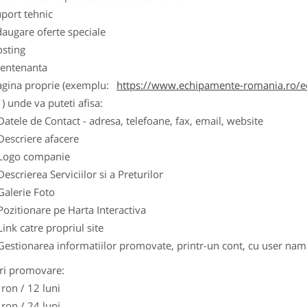
port tehnic
augare oferte speciale
osting
entenanta
agina proprie (exemplu:
https://www.echipamente-romania.ro/ec
) unde va puteti afisa:
Datele de Contact - adresa, telefoane, fax, email, website
Descriere afacere
Logo companie
Descrierea Serviciilor si a Preturilor
Galerie Foto
Pozitionare pe Harta Interactiva
Link catre propriul site
Gestionarea informatiilor promovate, printr-un cont, cu user nam
ri promovare:
 ron / 12 luni
 ron / 24 luni