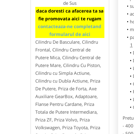
de Sus
su
daca doresti ca afacerea ta sa
ad
fie promovata aici te rugam
h
contacteaza-ne completand
m
formularul de aici
p
Cilindru De Basculare, Cilindru
1
Frontal, Cilindru Central de
Putere Mica, Cilindru Central de
Putere Mare, Cilindru Cu Piston,
Cilindru cu Simpla Actiune,
Cilindru cu Dubla Actiune, Priza
De Putere, Priza de Forta, Axe
Auxiliare GearBox, Adaptoare,
Flanse Pentru Cardane, Priza
Totala de Putere Intermediara,
Pretu
Priza ZF, Priza Volvo, Priza
- 400
Volkswagen, Priza Toyota, Priza
- 500