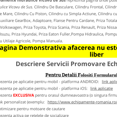
pamente hidraulice Vicovu de Sus
reprezinta pagina unde putet
ulice Vicovu de Sus
. Cilindru De Basculare, Cilindru Frontal, Cilind
e Mare, Cilindru Cu Piston, Cilindru cu Simpla Actiune, Cilindru cu
uxiliare GearBox, Adaptoare, Flanse Pentru Cardane, Priza Totala 
 Volkswagen, Priza Toyota, Priza Scania, Priza Renault, Priza Nissa
 Isuzu, Priza Hyundai, Priza Eaton Fuller,Pompa Hidraulica, Pom
u Utilaje Agricole, Pompa Manuala.
agina Demonstrativa afacerea nu este
liber
Descriere Servicii Promovare E
Pentru Detalii F
olositi Formula
rezenta pe aplicatie pentru mobil - platforma ANDROID:
link apli
ezenta pe aplicatie pentru mobil - platforma iOS:
link aplicatie
rezenta
EXCLUSIVA
pentru orasul dumneavoastra (o singura firma
nk personalizat (exemplu:
https://www.echipamente-romania.ro/
ptimizare pentru motoare de cautare
ezenta activa pe retelele de socializare