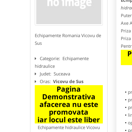
Echi
hidra
Puter
Axe A
Priza
Echipamente Romania Vicovu de
Priza
Sus
Pentr
P
Categorie:
Echipamente
hidraulice
Judet:
Suceava
Oras:
Vicovu de Sus
Pagina
p
Demonstrativa
pr
afacerea nu este
p
promovata
li
iar locul este liber
o
Echipamente hidraulice Vicovu
pr