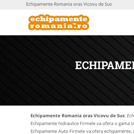
Echipamente Romania oras Vicovu de Sus
ECHIPAME
Echipamente Romania oras Vicovu de Sus
:
Ech
Echipamente hidraulice Firmele va ofera o gama la
Echipamente Auto Firmele va ofera echipamente, uti