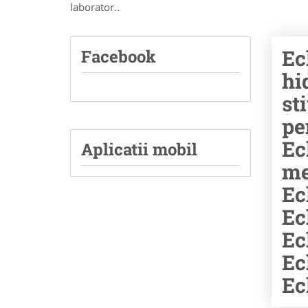
laborator..
Ec
Facebook
hi
st
pe
Ec
Aplicatii mobil
me
Ec
Ec
Ec
Ec
Ec