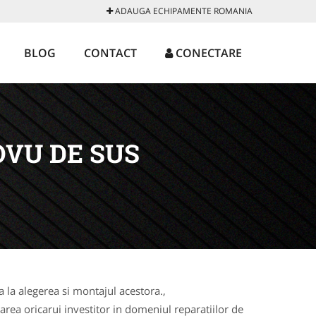
ADAUGA ECHIPAMENTE ROMANIA
BLOG
CONTACT
CONECTARE
VU DE SUS
la alegerea si montajul acestora.,
rea oricarui investitor in domeniul reparatiilor de