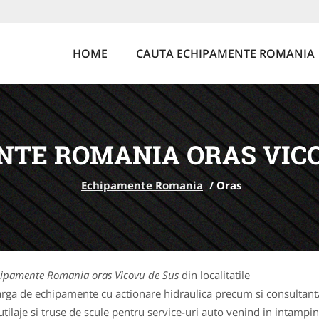
HOME
CAUTA ECHIPAMENTE ROMANIA
NTE ROMANIA ORAS VICO
Echipamente Romania
/
Oras
ipamente Romania oras Vicovu de Sus
din localitatile
rga de echipamente cu actionare hidraulica precum si consultanta 
laje si truse de scule pentru service-uri auto venind in intampina