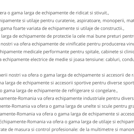
fera o gama larga de echipamente de ridicat si stivuit.,
ipamente si utilaje pentru curatenie, aspiratoare, monoperii, ma
gama foarte variata de echipamente si utilaje de constructii.,
arga de echipamente de protectie la cele mai bune preturi pentru 
i nostri va ofera echipamente de vinificatie pentru producerea vinul
ipamente medicale performante pentru spitale, cabinete si clinici
 echipamente electrice de medie si joasa tensiune: cabluri, conduc
erii nostri va ofera o gama larga de echipamente si accesorii de r
a larga de echipamente si accesorii sportive pentru diverse sportu
 o gama larga de echipamente de refrigerare si congelare.,
ipamente-Romania va ofera echipamente industriale pentru diverse
ente-Romania va ofera o gama larga de unelte si scule pentru gra
pamente-Romania va ofera o gama larga de echipamente si accesor
 Echipamente-Romania va ofera o gama larga de utilaje si echipam
e de masura si control profesionale: de la multimetre si manomet