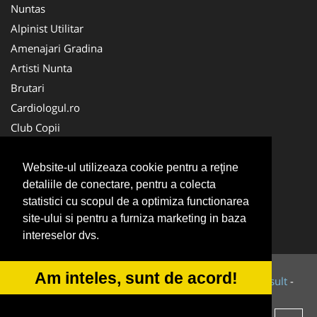
Nuntas
Alpinist Utilitar
Amenajari Gradina
Artisti Nunta
Brutari
Cardiologul.ro
Club Copii
Oftalmologul.ro
Ambalaje Romania
Website-ul utilizeaza cookie pentru a reţine
detaliile de conectare, pentru a colecta
Cabinet-Individual.ro
statistici cu scopul de a optimiza functionarea
CentruInchirieri.ro
site-ului si pentru a furniza marketing in baza
Cursuri Romania
intereselor dvs.
Am inteles, sunt de acord!
© 2014-2026 Powered by
VilonMedia
&
Tokaido Consult
-
ANPC
SOL