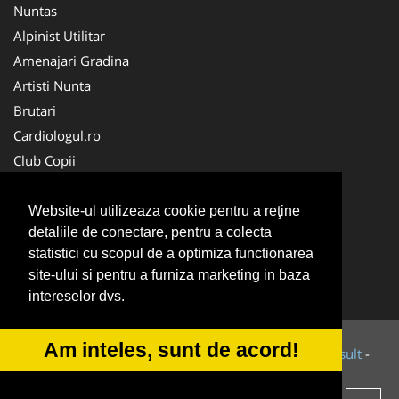
Nuntas
Alpinist Utilitar
Amenajari Gradina
Artisti Nunta
Brutari
Cardiologul.ro
Club Copii
Oftalmologul.ro
Ambalaje Romania
Website-ul utilizeaza cookie pentru a reţine
detaliile de conectare, pentru a colecta
Cabinet-Individual.ro
statistici cu scopul de a optimiza functionarea
CentruInchirieri.ro
site-ului si pentru a furniza marketing in baza
Cursuri Romania
intereselor dvs.
Am inteles, sunt de acord!
© 2014-2026 Powered by
VilonMedia
&
Tokaido Consult
-
ANPC
SOL