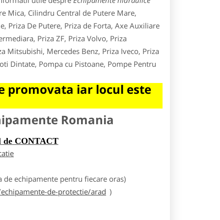
nformatii utile despre
Echipamente hidraulice
ere Mica, Cilindru Central de Putere Mare,
e, Priza De Putere, Priza de Forta, Axe Auxiliare
rmediara, Priza ZF, Priza Volvo, Priza
za Mitsubishi, Mercedes Benz, Priza Iveco, Priza
Roti Dintate, Pompa cu Pistoane, Pompe Pentru
 promovata iar locul este
chipamente Romania
rul de CONTACT
catie
 de echipamente pentru fiecare oras)
echipamente-de-protectie/arad
)