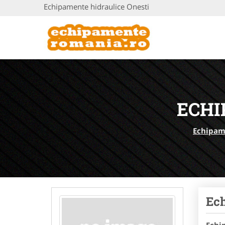
Echipamente hidraulice Onesti
ECHI
Echipam
Ec