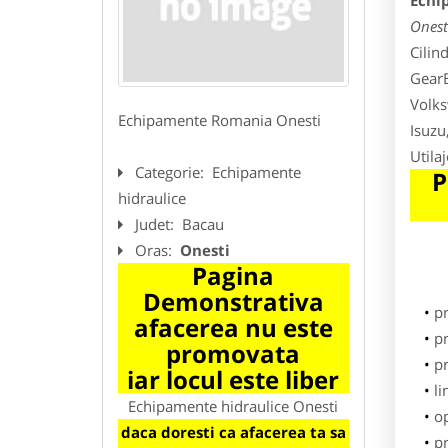
Echi
Onest
Cilin
GearB
Volks
Echipamente Romania Onesti
Isuzu
Utila
Categorie:
Echipamente
P
hidraulice
Judet:
Bacau
Oras:
Onesti
Pagina
Demonstrativa
p
afacerea nu este
pr
promovata
p
iar locul este liber
li
Echipamente hidraulice Onesti
o
daca doresti ca afacerea ta sa
pr