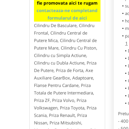
fie promovata aici te rugam
su
contacteaza-ne completand
ad
formularul de aici
h
Cilindru De Basculare, Cilindru
m
Frontal, Cilindru Central de
p
Putere Mica, Cilindru Central de
1
Putere Mare, Cilindru Cu Piston,
Cilindru cu Simpla Actiune,
Cilindru cu Dubla Actiune, Priza
De Putere, Priza de Forta, Axe
Auxiliare GearBox, Adaptoare,
Flanse Pentru Cardane, Priza
Totala de Putere Intermediara,
Priza ZF, Priza Volvo, Priza
Volkswagen, Priza Toyota, Priza
Pretu
Scania, Priza Renault, Priza
- 400
Nissan, Priza Mitsubishi,
- 500