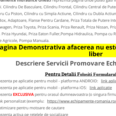
pamente hidraulice Onesti
reprezinta pagina unde puteti gasi i
i
. Cilindru De Basculare, Cilindru Frontal, Cilindru Central de Put
dru Cu Piston, Cilindru cu Simpla Actiune, Cilindru cu Dubla Actiun
ox, Adaptoare, Flanse Pentru Cardane, Priza Totala de Putere Inte
wagen, Priza Toyota, Priza Scania, Priza Renault, Priza Nissan, Pri
, Priza Hyundai, Priza Eaton Fuller,Pompa Hidraulica, Pompa cu 
je Agricole, Pompa Manuala.
agina Demonstrativa afacerea nu este
liber
Descriere Servicii Promovare E
Pentru Detalii F
olositi Formula
rezenta pe aplicatie pentru mobil - platforma ANDROID:
link apli
ezenta pe aplicatie pentru mobil - platforma iOS:
link aplicatie
rezenta
EXCLUSIVA
pentru orasul dumneavoastra (o singura firma
nk personalizat (exemplu:
https://www.echipamente-romania.ro/
ptimizare pentru motoare de cautare
ezenta activa pe retelele de socializare