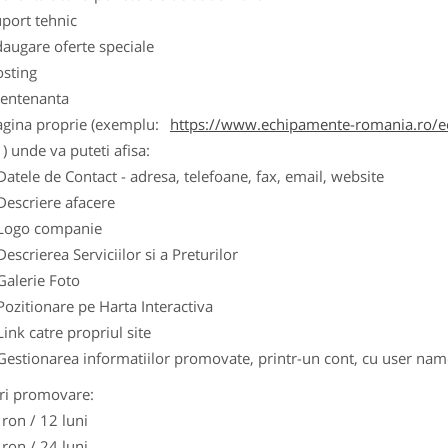
port tehnic
augare oferte speciale
osting
entenanta
agina proprie (exemplu:
https://www.echipamente-romania.ro/ec
) unde va puteti afisa:
Datele de Contact - adresa, telefoane, fax, email, website
Descriere afacere
Logo companie
Descrierea Serviciilor si a Preturilor
Galerie Foto
Pozitionare pe Harta Interactiva
Link catre propriul site
Gestionarea informatiilor promovate, printr-un cont, cu user nam
ri promovare:
 ron / 12 luni
 ron / 24 luni