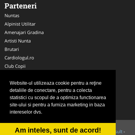
Parteneri
Nuntas
Alpinist Utilitar
Amenajari Gradina
Artisti Nunta
Brutari
Cardiologul.ro
Club Copii
Oftalmologul.ro
Ambalaje Romania
Website-ul utilizeaza cookie pentru a reţine
detaliile de conectare, pentru a colecta
Cabinet-Individual.ro
statistici cu scopul de a optimiza functionarea
CentruInchirieri.ro
site-ului si pentru a furniza marketing in baza
Cursuri Romania
intereselor dvs.
Am inteles, sunt de acord!
© 2014-2026 Powered by
VilonMedia
&
Tokaido Consult
-