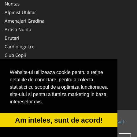
Nuntas
Alpinist Utilitar
Amenajari Gradina
Artisti Nunta
Brutari
Cardiologul.ro
Club Copii
Oftalmologul.ro
Ambalaje Romania
Website-ul utilizeaza cookie pentru a reţine
detaliile de conectare, pentru a colecta
Cabinet-Individual.ro
statistici cu scopul de a optimiza functionarea
CentruInchirieri.ro
site-ului si pentru a furniza marketing in baza
Cursuri Romania
intereselor dvs.
Am inteles, sunt de acord!
© 2014-2026 Powered by
VilonMedia
&
Tokaido Consult
-
ANPC
SOL