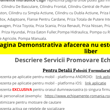
pamente hidraulice Cugir
reprezinta pagina unde puteti gasi in
. Cilindru De Basculare, Cilindru Frontal, Cilindru Central de Pute
ston, Cilindru cu Simpla Actiune, Cilindru cu Dubla Actiune, Priza 
ox, Adaptoare, Flanse Pentru Cardane, Priza Totala de Putere Inte
wagen, Priza Toyota, Priza Scania, Priza Renault, Priza Nissan, Pri
, Priza Hyundai, Priza Eaton Fuller,Pompa Hidraulica, Pompa cu 
je Agricole, Pompa Manuala.
agina Demonstrativa afacerea nu este
liber
Descriere Servicii Promovare E
Pentru Detalii F
olositi Formula
rezenta pe aplicatie pentru mobil - platforma ANDROID:
link apli
ezenta pe aplicatie pentru mobil - platforma iOS:
link aplicatie
rezenta
EXCLUSIVA
pentru orasul dumneavoastra (o singura firma
nk personalizat (exemplu:
https://www.echipamente-romania.ro/
ptimizare pentru motoare de cautare
ezenta activa pe retelele de socializare