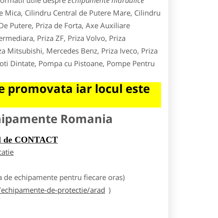
formatii utile despre
Echipamente hidraulice
re Mica, Cilindru Central de Putere Mare, Cilindru
De Putere, Priza de Forta, Axe Auxiliare
rmediara, Priza ZF, Priza Volvo, Priza
za Mitsubishi, Mercedes Benz, Priza Iveco, Priza
Roti Dintate, Pompa cu Pistoane, Pompe Pentru
 promovata iar locul este
chipamente Romania
rul de CONTACT
catie
 de echipamente pentru fiecare oras)
echipamente-de-protectie/arad
)