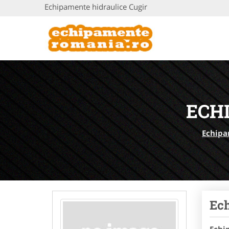
Echipamente hidraulice Cugir
ECH
Echip
Ec