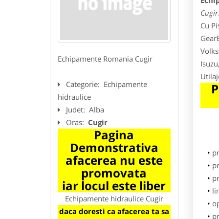
Echi
Cugir
Cu Pi
GearB
Volks
Echipamente Romania Cugir
Isuzu
Utila
Categorie:
Echipamente
P
hidraulice
Judet:
Alba
Oras:
Cugir
Pagina
Demonstrativa
p
afacerea nu este
pr
promovata
p
iar locul este liber
li
Echipamente hidraulice Cugir
o
daca doresti ca afacerea ta sa
pr