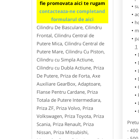
fie promovata aici te rugam
su
contacteaza-ne completand
ad
formularul de aici
h
Cilindru De Basculare, Cilindru
m
Frontal, Cilindru Central de
p
Putere Mica, Cilindru Central de
1
Putere Mare, Cilindru Cu Piston,
Cilindru cu Simpla Actiune,
Cilindru cu Dubla Actiune, Priza
De Putere, Priza de Forta, Axe
Auxiliare GearBox, Adaptoare,
Flanse Pentru Cardane, Priza
Totala de Putere Intermediara,
Priza ZF, Priza Volvo, Priza
Volkswagen, Priza Toyota, Priza
Pretu
Scania, Priza Renault, Priza
- 400
Nissan, Priza Mitsubishi,
- 500