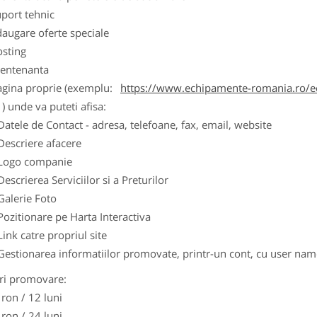
port tehnic
augare oferte speciale
osting
entenanta
agina proprie (exemplu:
https://www.echipamente-romania.ro/ec
) unde va puteti afisa:
Datele de Contact - adresa, telefoane, fax, email, website
Descriere afacere
Logo companie
Descrierea Serviciilor si a Preturilor
Galerie Foto
Pozitionare pe Harta Interactiva
Link catre propriul site
Gestionarea informatiilor promovate, printr-un cont, cu user nam
ri promovare:
 ron / 12 luni
 ron / 24 luni