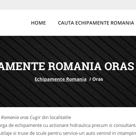
HOME
CAUTA ECHIPAMENTE ROMANIA
AMENTE ROMANIA ORAS
Echipamente Romania
/
Oras
 Romania oras Cugir
din localitatile
rga de echipamente cu actionare hidraulica precum si consultanta 
laje si truse de scule pentru service-uri auto venind in intampina