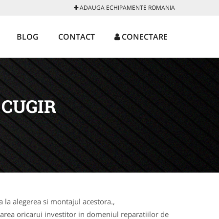
ADAUGA ECHIPAMENTE ROMANIA
BLOG
CONTACT
CONECTARE
 CUGIR
la alegerea si montajul acestora.,
rea oricarui investitor in domeniul reparatiilor de