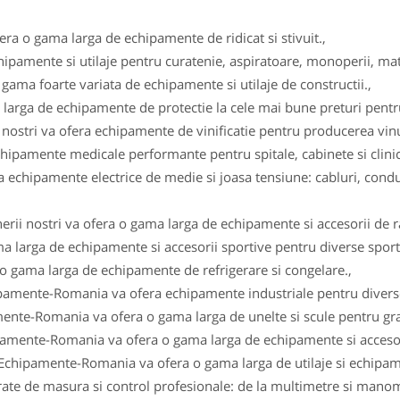
fera o gama larga de echipamente de ridicat si stivuit.,
ipamente si utilaje pentru curatenie, aspiratoare, monoperii, ma
gama foarte variata de echipamente si utilaje de constructii.,
arga de echipamente de protectie la cele mai bune preturi pentru 
i nostri va ofera echipamente de vinificatie pentru producerea vinul
ipamente medicale performante pentru spitale, cabinete si clinici
 echipamente electrice de medie si joasa tensiune: cabluri, conduc
erii nostri va ofera o gama larga de echipamente si accesorii de r
a larga de echipamente si accesorii sportive pentru diverse sportu
 o gama larga de echipamente de refrigerare si congelare.,
ipamente-Romania va ofera echipamente industriale pentru diverse
ente-Romania va ofera o gama larga de unelte si scule pentru gra
pamente-Romania va ofera o gama larga de echipamente si accesor
 Echipamente-Romania va ofera o gama larga de utilaje si echipam
e de masura si control profesionale: de la multimetre si manomet