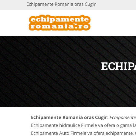
Echipamente Romania oras Cugir
ECHIP
Echipamente Romania oras Cugir
:
Echipamente
Echipamente hidraulice Firmele va ofera o gama la
Echipamente Auto Firmele va ofera echipamente, uti