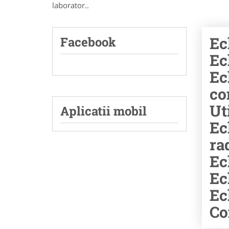
laborator..
Ec
Facebook
Ec
Ec
co
Ut
Aplicatii mobil
Ec
ra
Ec
Ec
Ec
Co