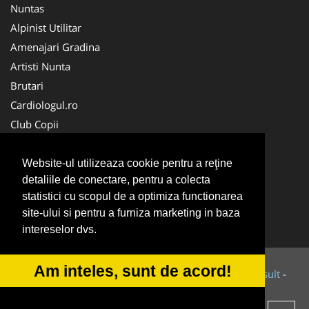
Nuntas
Alpinist Utilitar
Amenajari Gradina
Artisti Nunta
Brutari
Cardiologul.ro
Club Copii
Oftalmologul.ro
Ambalaje Romania
Website-ul utilizeaza cookie pentru a reţine
detaliile de conectare, pentru a colecta
Cabinet-Individual.ro
statistici cu scopul de a optimiza functionarea
CentruInchirieri.ro
site-ului si pentru a furniza marketing in baza
Cursuri Romania
intereselor dvs.
Am inteles, sunt de acord!
© 2014-2026 Powered by
VilonMedia
&
Tokaido Consult
-
ANPC
SOL