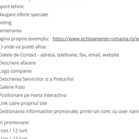
port tehnic
augare oferte speciale
osting
entenanta
agina proprie (exemplu:
https://www.echipamente-romania.ro/ec
) unde va puteti afisa:
Datele de Contact - adresa, telefoane, fax, email, website
Descriere afacere
Logo companie
Descrierea Serviciilor si a Preturilor
Galerie Foto
Pozitionare pe Harta Interactiva
Link catre propriul site
Gestionarea informatiilor promovate, printr-un cont, cu user nam
ri promovare:
 ron / 12 luni
 ron / 24 luni