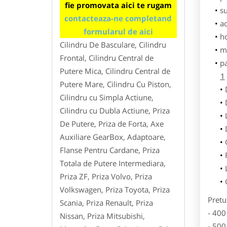
fie promovata aici te rugam
su
contacteaza-ne completand
ad
formularul de aici
h
Cilindru De Basculare, Cilindru
m
Frontal, Cilindru Central de
p
Putere Mica, Cilindru Central de
1
Putere Mare, Cilindru Cu Piston,
Cilindru cu Simpla Actiune,
Cilindru cu Dubla Actiune, Priza
De Putere, Priza de Forta, Axe
Auxiliare GearBox, Adaptoare,
Flanse Pentru Cardane, Priza
Totala de Putere Intermediara,
Priza ZF, Priza Volvo, Priza
Volkswagen, Priza Toyota, Priza
Pretu
Scania, Priza Renault, Priza
- 400
Nissan, Priza Mitsubishi,
- 500