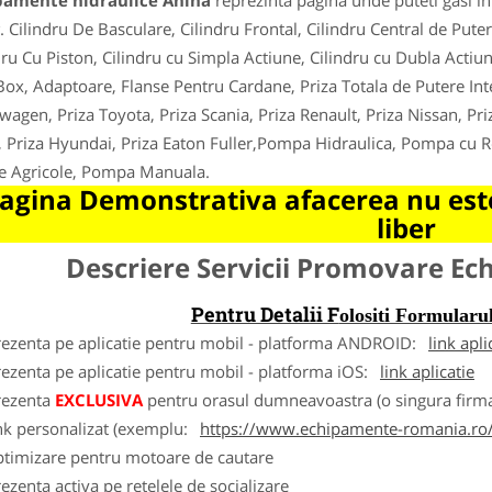
pamente hidraulice Anina
reprezinta pagina unde puteti gasi in
. Cilindru De Basculare, Cilindru Frontal, Cilindru Central de Pute
dru Cu Piston, Cilindru cu Simpla Actiune, Cilindru cu Dubla Actiun
ox, Adaptoare, Flanse Pentru Cardane, Priza Totala de Putere Inte
wagen, Priza Toyota, Priza Scania, Priza Renault, Priza Nissan, Pri
, Priza Hyundai, Priza Eaton Fuller,Pompa Hidraulica, Pompa cu 
je Agricole, Pompa Manuala.
agina Demonstrativa afacerea nu este
liber
Descriere Servicii Promovare E
Pentru Detalii F
olositi Formula
rezenta pe aplicatie pentru mobil - platforma ANDROID:
link apli
ezenta pe aplicatie pentru mobil - platforma iOS:
link aplicatie
rezenta
EXCLUSIVA
pentru orasul dumneavoastra (o singura firma
nk personalizat (exemplu:
https://www.echipamente-romania.ro/
ptimizare pentru motoare de cautare
ezenta activa pe retelele de socializare