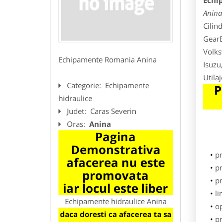
Echi
Anina
Cilin
GearB
Volks
Echipamente Romania Anina
Isuzu
Utila
Categorie:
Echipamente
P
hidraulice
Judet:
Caras Severin
Oras:
Anina
Pagina
Demonstrativa
p
afacerea nu este
pr
promovata
p
iar locul este liber
li
Echipamente hidraulice Anina
o
daca doresti ca afacerea ta sa
pr