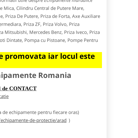
formatii utile despre
Echipamente hidraulice
re Mica, Cilindru Central de Putere Mare,
e, Priza De Putere, Priza de Forta, Axe Auxiliare
rmediara, Priza ZF, Priza Volvo, Priza
za Mitsubishi, Mercedes Benz, Priza Iveco, Priza
Roti Dintate, Pompa cu Pistoane, Pompe Pentru
 promovata iar locul este
chipamente Romania
rul de CONTACT
catie
 de echipamente pentru fiecare oras)
echipamente-de-protectie/arad
)