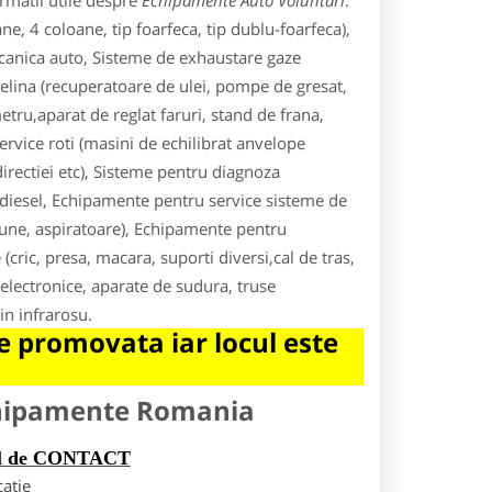
rmatii utile despre
Echipamente Auto Voluntari
.
 4 coloane, tip foarfeca, tip dublu-foarfeca),
ecanica auto, Sisteme de exhaustare gaze
lina (recuperatoare de ulei, pompe de gresat,
metru,aparat de reglat faruri, stand de frana,
ervice roti (masini de echilibrat anvelope
directiei etc), Sisteme pentru diagnoza
a/diesel, Echipamente pentru service sisteme de
siune, aspiratoare), Echipamente pentru
(cric, presa, macara, suporti diversi,cal de tras,
lectronice, aparate de sudura, truse
in infrarosu.
 promovata iar locul este
chipamente Romania
rul de CONTACT
catie