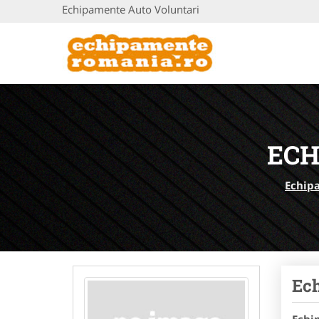
Echipamente Auto Voluntari
ECH
Echip
Ech