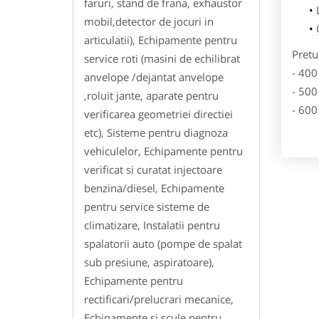
faruri, stand de frana, exhaustor
mobil,detector de jocuri in
articulatii), Echipamente pentru
Pretu
service roti (masini de echilibrat
- 400
anvelope /dejantat anvelope
- 500
,roluit jante, aparate pentru
- 600
verificarea geometriei directiei
etc), Sisteme pentru diagnoza
vehiculelor, Echipamente pentru
verificat si curatat injectoare
benzina/diesel, Echipamente
pentru service sisteme de
climatizare, Instalatii pentru
spalatorii auto (pompe de spalat
sub presiune, aspiratoare),
Echipamente pentru
rectificari/prelucrari mecanice,
Echipamente si scule pentru