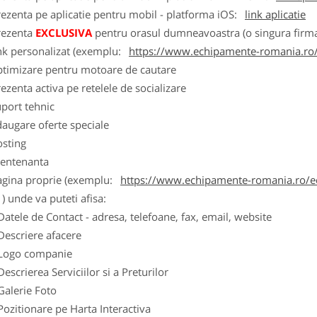
ezenta pe aplicatie pentru mobil - platforma iOS:
link aplicatie
rezenta
EXCLUSIVA
pentru orasul dumneavoastra (o singura firma
nk personalizat (exemplu:
https://www.echipamente-romania.ro/
ptimizare pentru motoare de cautare
ezenta activa pe retelele de socializare
port tehnic
augare oferte speciale
osting
entenanta
agina proprie (exemplu:
https://www.echipamente-romania.ro/ec
) unde va puteti afisa:
Datele de Contact - adresa, telefoane, fax, email, website
Descriere afacere
Logo companie
Descrierea Serviciilor si a Preturilor
Galerie Foto
Pozitionare pe Harta Interactiva