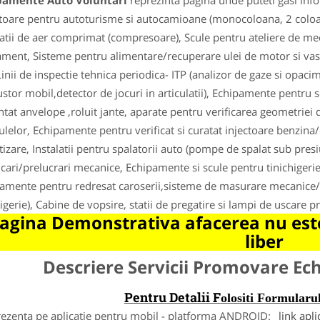
pamente Auto Voluntari
reprezinta pagina unde puteti gasi info
toare pentru autoturisme si autocamioane (monocoloana, 2 coloane,
latii de aer comprimat (compresoare), Scule pentru ateliere de m
ment, Sisteme pentru alimentare/recuperare ulei de motor si vase
 Linii de inspectie tehnica periodica- ITP (analizor de gaze si opaci
stor mobil,detector de jocuri in articulatii), Echipamente pentru s
ntat anvelope ,roluit jante, aparate pentru verificarea geometriei 
ulelor, Echipamente pentru verificat si curatat injectoare benzin
tizare, Instalatii pentru spalatorii auto (pompe de spalat sub pre
ficari/prelucrari mecanice, Echipamente si scule pentru tinichigerie 
amente pentru redresat caroserii,sisteme de masurare mecanice/e
higerie), Cabine de vopsire, statii de pregatire si lampi de uscare pr
agina Demonstrativa afacerea nu este
liber
Descriere Servicii Promovare E
Pentru Detalii F
olositi Formula
rezenta pe aplicatie pentru mobil - platforma ANDROID:
link apli