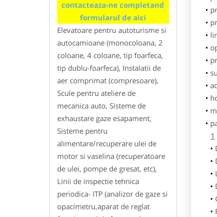
contacteaza-ne completand
pr
formularul de aici
p
Elevatoare pentru autoturisme si
li
autocamioane (monocoloana, 2
o
coloane, 4 coloane, tip foarfeca,
pr
tip dublu-foarfeca), Instalatii de
su
aer comprimat (compresoare),
ad
Scule pentru ateliere de
h
mecanica auto, Sisteme de
m
exhaustare gaze esapament,
p
Sisteme pentru
1
alimentare/recuperare ulei de
motor si vaselina (recuperatoare
de ulei, pompe de gresat, etc),
Linii de inspectie tehnica
periodica- ITP (analizor de gaze si
opacimetru,aparat de reglat