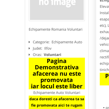
Echi
Eleva
Insta
esapa
etc),
Echipamente Romania Voluntari
exhau
/deja
Categorie:
Echipamente Auto
vehic
Judet:
Ilfov
clima
Oras:
Voluntari
recti
Pagina
echip
Demonstrativa
tinic
afacerea nu este
P
promovata
iar locul este liber
Echipamente Auto Voluntari
daca doresti ca afacerea ta sa
fie promovata aici te rugam
p