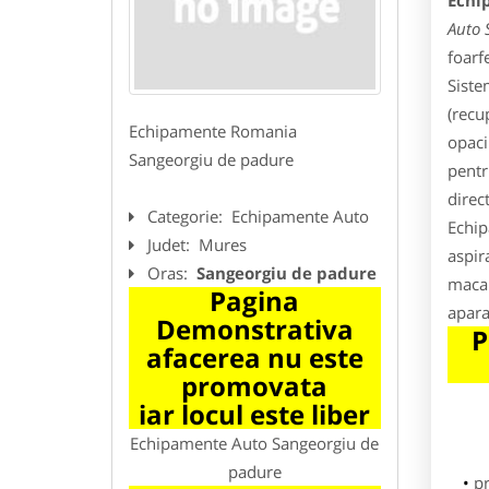
Echi
Auto 
foarf
Siste
(recu
Echipamente Romania
opaci
Sangeorgiu de padure
pentr
direc
Categorie:
Echipamente Auto
Echip
Judet:
Mures
aspir
Oras:
Sangeorgiu de padure
macar
Pagina
apara
Demonstrativa
P
afacerea nu este
promovata
iar locul este liber
Echipamente Auto Sangeorgiu de
padure
p