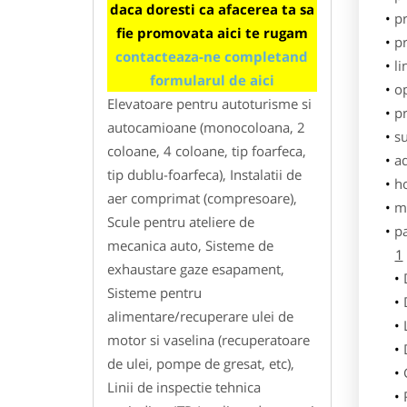
daca doresti ca afacerea ta sa
pr
fie promovata aici te rugam
p
contacteaza-ne completand
li
formularul de aici
o
Elevatoare pentru autoturisme si
pr
autocamioane (monocoloana, 2
su
coloane, 4 coloane, tip foarfeca,
ad
tip dublu-foarfeca), Instalatii de
h
aer comprimat (compresoare),
m
Scule pentru ateliere de
p
mecanica auto, Sisteme de
1
exhaustare gaze esapament,
Sisteme pentru
alimentare/recuperare ulei de
motor si vaselina (recuperatoare
de ulei, pompe de gresat, etc),
Linii de inspectie tehnica