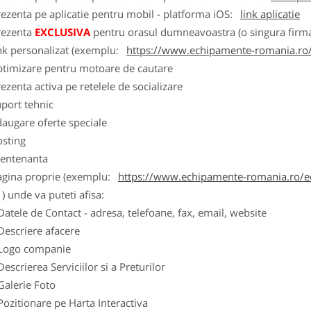
ezenta pe aplicatie pentru mobil - platforma iOS:
link aplicatie
rezenta
EXCLUSIVA
pentru orasul dumneavoastra (o singura firma
nk personalizat (exemplu:
https://www.echipamente-romania.ro/
ptimizare pentru motoare de cautare
ezenta activa pe retelele de socializare
port tehnic
augare oferte speciale
osting
entenanta
agina proprie (exemplu:
https://www.echipamente-romania.ro/ec
) unde va puteti afisa:
Datele de Contact - adresa, telefoane, fax, email, website
Descriere afacere
Logo companie
Descrierea Serviciilor si a Preturilor
Galerie Foto
Pozitionare pe Harta Interactiva