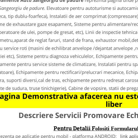
pamente Auto Sangeorgiu de padure
reprezinta pagina unde pu
Sangeorgiu de padure
. Elevatoare pentru autoturisme si autocami
eca, tip dublu-foarfeca), Instalatii de aer comprimat (compresoare
me de exhaustare gaze esapament, Sisteme pentru alimentare/recu
peratoare de ulei, pompe de gresat, etc), Linii de inspectie tehnica 
metru,aparat de reglat faruri, stand de frana, exhaustor mobil,dete
u service roti (masini de echilibrat anvelope /dejantat anvelope ,r
tiei etc), Sisteme pentru diagnoza vehiculelor, Echipamente pentru 
amente pentru service sisteme de climatizare, Instalatii pentru sp
atoare), Echipamente pentru rectificari/prelucrari mecanice, Echipa
a, suporti diversi,cal de tras, echipamente pentru redresat caros
te de sudura, truse tinichigerie), Cabine de vopsire, statii de prega
agina Demonstrativa afacerea nu este
liber
Descriere Servicii Promovare E
Pentru Detalii F
olositi Formula
rezenta pe aplicatie pentru mobil - platforma ANDROID:
link apli