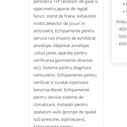
periodica- ITP (analizor de gaze si
opacimetru,aparat de reglat
faruri, stand de frana, exhaustor
Pretu
mobil,detector de jocuri in
- 400
articulatii), Echipamente pentru
- 500
service roti (masini de echilibrat
- 600
anvelope /dejantat anvelope
,roluit jante, aparate pentru
verificarea geometriei directiei
etc), Sisteme pentru diagnoza
vehiculelor, Echipamente pentru
verificat si curatat injectoare
benzina/diesel, Echipamente
pentru service sisteme de
climatizare, Instalatii pentru
spalatorii auto (pompe de spalat
sub presiune, aspiratoare),
Echipamente pentru