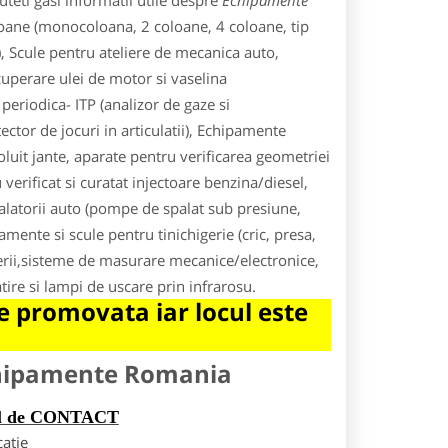
teti gasi informatii utile despre
Echipamente
oane (monocoloana, 2 coloane, 4 coloane, tip
), Scule pentru ateliere de mecanica auto,
perare ulei de motor si vaselina
periodica- ITP (analizor de gaze si
ctor de jocuri in articulatii), Echipamente
oluit jante, aparate pentru verificarea geometriei
verificat si curatat injectoare benzina/diesel,
alatorii auto (pompe de spalat sub presiune,
mente si scule pentru tinichigerie (cric, presa,
erii,sisteme de masurare mecanice/electronice,
tire si lampi de uscare prin infrarosu.
 promovata iar locul este
chipamente Romania
rul de CONTACT
catie