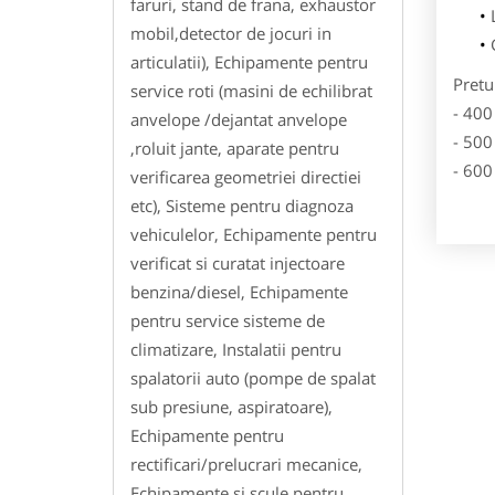
faruri, stand de frana, exhaustor
mobil,detector de jocuri in
articulatii), Echipamente pentru
Pretu
service roti (masini de echilibrat
- 400
anvelope /dejantat anvelope
- 500
,roluit jante, aparate pentru
- 600
verificarea geometriei directiei
etc), Sisteme pentru diagnoza
vehiculelor, Echipamente pentru
verificat si curatat injectoare
benzina/diesel, Echipamente
pentru service sisteme de
climatizare, Instalatii pentru
spalatorii auto (pompe de spalat
sub presiune, aspiratoare),
Echipamente pentru
rectificari/prelucrari mecanice,
Echipamente si scule pentru