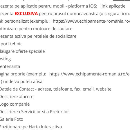
ezenta pe aplicatie pentru mobil - platforma iOS:
link aplicatie
rezenta
EXCLUSIVA
pentru orasul dumneavoastra (o singura firma
nk personalizat (exemplu:
https://www.echipamente-romania.ro/
ptimizare pentru motoare de cautare
ezenta activa pe retelele de socializare
port tehnic
augare oferte speciale
osting
entenanta
agina proprie (exemplu:
https://www.echipamente-romania.ro/ec
) unde va puteti afisa:
Datele de Contact - adresa, telefoane, fax, email, website
Descriere afacere
Logo companie
Descrierea Serviciilor si a Preturilor
Galerie Foto
Pozitionare pe Harta Interactiva