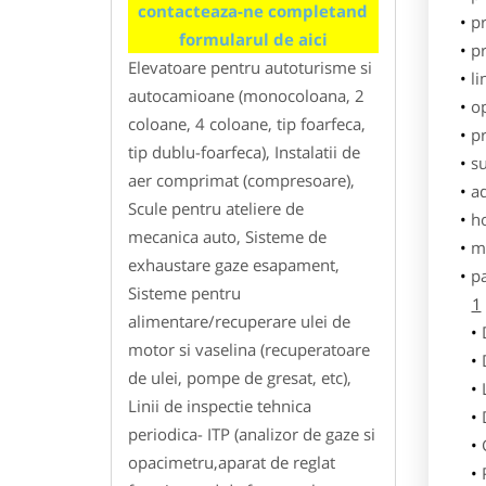
contacteaza-ne completand
pr
formularul de aici
p
Elevatoare pentru autoturisme si
li
autocamioane (monocoloana, 2
o
coloane, 4 coloane, tip foarfeca,
pr
tip dublu-foarfeca), Instalatii de
su
aer comprimat (compresoare),
ad
Scule pentru ateliere de
h
mecanica auto, Sisteme de
m
exhaustare gaze esapament,
p
Sisteme pentru
1
alimentare/recuperare ulei de
motor si vaselina (recuperatoare
de ulei, pompe de gresat, etc),
Linii de inspectie tehnica
periodica- ITP (analizor de gaze si
opacimetru,aparat de reglat