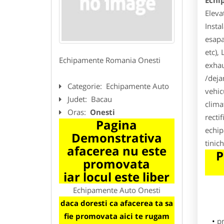
Echi
Eleva
Insta
esapa
etc),
Echipamente Romania Onesti
exhau
/deja
Categorie:
Echipamente Auto
vehic
Judet:
Bacau
clima
Oras:
Onesti
recti
Pagina
echip
Demonstrativa
tinic
afacerea nu este
P
promovata
iar locul este liber
Echipamente Auto Onesti
daca doresti ca afacerea ta sa
fie promovata aici te rugam
p