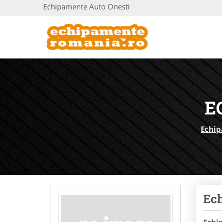
Echipamente Auto Onesti
E
Echi
Ec