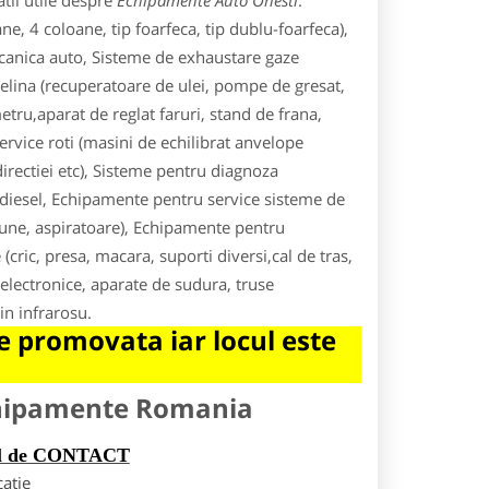
tii utile despre
Echipamente Auto Onesti
.
 4 coloane, tip foarfeca, tip dublu-foarfeca),
ecanica auto, Sisteme de exhaustare gaze
lina (recuperatoare de ulei, pompe de gresat,
metru,aparat de reglat faruri, stand de frana,
ervice roti (masini de echilibrat anvelope
directiei etc), Sisteme pentru diagnoza
a/diesel, Echipamente pentru service sisteme de
siune, aspiratoare), Echipamente pentru
(cric, presa, macara, suporti diversi,cal de tras,
lectronice, aparate de sudura, truse
in infrarosu.
 promovata iar locul este
chipamente Romania
rul de CONTACT
catie