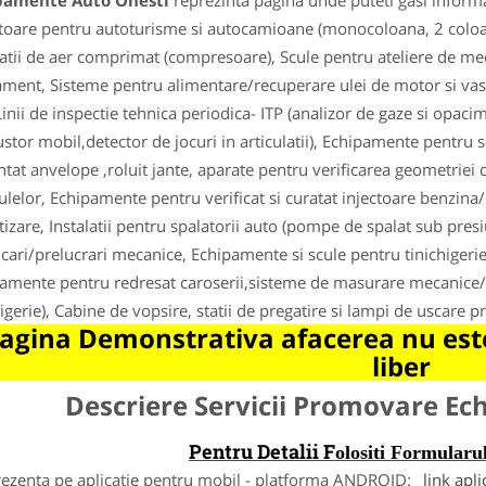
pamente Auto Onesti
reprezinta pagina unde puteti gasi informa
toare pentru autoturisme si autocamioane (monocoloana, 2 coloane,
latii de aer comprimat (compresoare), Scule pentru ateliere de m
ment, Sisteme pentru alimentare/recuperare ulei de motor si vase
 Linii de inspectie tehnica periodica- ITP (analizor de gaze si opaci
stor mobil,detector de jocuri in articulatii), Echipamente pentru s
ntat anvelope ,roluit jante, aparate pentru verificarea geometriei 
ulelor, Echipamente pentru verificat si curatat injectoare benzin
tizare, Instalatii pentru spalatorii auto (pompe de spalat sub pre
ficari/prelucrari mecanice, Echipamente si scule pentru tinichigerie 
amente pentru redresat caroserii,sisteme de masurare mecanice/e
higerie), Cabine de vopsire, statii de pregatire si lampi de uscare pr
agina Demonstrativa afacerea nu este
liber
Descriere Servicii Promovare E
Pentru Detalii F
olositi Formula
rezenta pe aplicatie pentru mobil - platforma ANDROID:
link apli