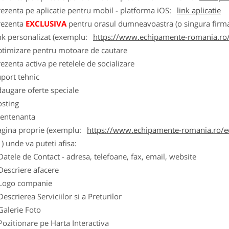
ezenta pe aplicatie pentru mobil - platforma iOS:
link aplicatie
rezenta
EXCLUSIVA
pentru orasul dumneavoastra (o singura firma
nk personalizat (exemplu:
https://www.echipamente-romania.ro/
ptimizare pentru motoare de cautare
ezenta activa pe retelele de socializare
port tehnic
augare oferte speciale
osting
entenanta
agina proprie (exemplu:
https://www.echipamente-romania.ro/ec
) unde va puteti afisa:
Datele de Contact - adresa, telefoane, fax, email, website
Descriere afacere
Logo companie
Descrierea Serviciilor si a Preturilor
Galerie Foto
Pozitionare pe Harta Interactiva