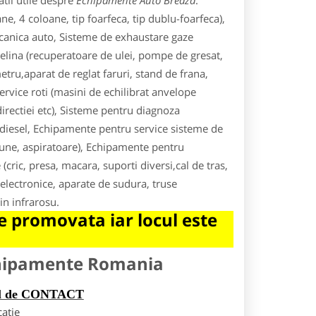
tii utile despre
Echipamente Auto Breaza
.
 4 coloane, tip foarfeca, tip dublu-foarfeca),
ecanica auto, Sisteme de exhaustare gaze
lina (recuperatoare de ulei, pompe de gresat,
metru,aparat de reglat faruri, stand de frana,
ervice roti (masini de echilibrat anvelope
directiei etc), Sisteme pentru diagnoza
a/diesel, Echipamente pentru service sisteme de
siune, aspiratoare), Echipamente pentru
(cric, presa, macara, suporti diversi,cal de tras,
lectronice, aparate de sudura, truse
in infrarosu.
 promovata iar locul este
chipamente Romania
rul de CONTACT
catie