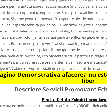
pamente Auto Breaza
reprezinta pagina unde puteti gasi informa
toare pentru autoturisme si autocamioane (monocoloana, 2 coloane,
latii de aer comprimat (compresoare), Scule pentru ateliere de m
ment, Sisteme pentru alimentare/recuperare ulei de motor si vase
 Linii de inspectie tehnica periodica- ITP (analizor de gaze si opaci
stor mobil,detector de jocuri in articulatii), Echipamente pentru s
ntat anvelope ,roluit jante, aparate pentru verificarea geometriei 
ulelor, Echipamente pentru verificat si curatat injectoare benzin
tizare, Instalatii pentru spalatorii auto (pompe de spalat sub pre
ficari/prelucrari mecanice, Echipamente si scule pentru tinichigerie 
amente pentru redresat caroserii,sisteme de masurare mecanice/e
higerie), Cabine de vopsire, statii de pregatire si lampi de uscare pr
agina Demonstrativa afacerea nu este
liber
Descriere Servicii Promovare E
Pentru Detalii F
olositi Formula
rezenta pe aplicatie pentru mobil - platforma ANDROID:
link apli