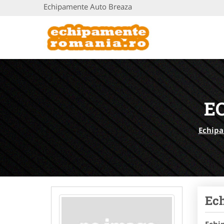
Echipamente Auto Breaza
E
Echip
Ec