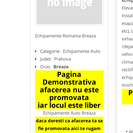
Echi
Eleva
Insta
esapa
etc),
Echipamente Romania Breaza
exhau
/deja
Categorie:
Echipamente Auto
vehic
Judet:
Prahova
clima
Oras:
Breaza
recti
Pagina
echip
Demonstrativa
tinic
afacerea nu este
P
promovata
iar locul este liber
Echipamente Auto Breaza
daca doresti ca afacerea ta sa
fie promovata aici te rugam
p