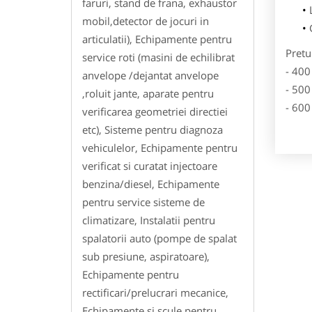
faruri, stand de frana, exhaustor
mobil,detector de jocuri in
articulatii), Echipamente pentru
Pretu
service roti (masini de echilibrat
- 400
anvelope /dejantat anvelope
- 500
,roluit jante, aparate pentru
- 600
verificarea geometriei directiei
etc), Sisteme pentru diagnoza
vehiculelor, Echipamente pentru
verificat si curatat injectoare
benzina/diesel, Echipamente
pentru service sisteme de
climatizare, Instalatii pentru
spalatorii auto (pompe de spalat
sub presiune, aspiratoare),
Echipamente pentru
rectificari/prelucrari mecanice,
Echipamente si scule pentru