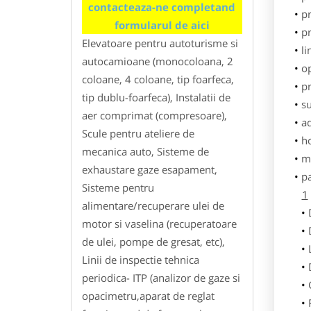
contacteaza-ne completand
pr
formularul de aici
p
Elevatoare pentru autoturisme si
li
autocamioane (monocoloana, 2
o
coloane, 4 coloane, tip foarfeca,
pr
tip dublu-foarfeca), Instalatii de
su
aer comprimat (compresoare),
ad
Scule pentru ateliere de
h
mecanica auto, Sisteme de
m
exhaustare gaze esapament,
p
Sisteme pentru
1
alimentare/recuperare ulei de
motor si vaselina (recuperatoare
de ulei, pompe de gresat, etc),
Linii de inspectie tehnica
periodica- ITP (analizor de gaze si
opacimetru,aparat de reglat