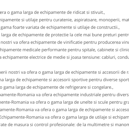
fera o gama larga de echipamente de ridicat si stivuit.,
ipamente si utilaje pentru curatenie, aspiratoare, monoperii, ma
gama foarte variata de echipamente si utilaje de constructii.,
arga de echipamente de protectie la cele mai bune preturi pentru 
i nostri va ofera echipamente de vinificatie pentru producerea vinul
ipamente medicale performante pentru spitale, cabinete si clinici
 echipamente electrice de medie si joasa tensiune: cabluri, conduc
erii nostri va ofera o gama larga de echipamente si accesorii de r
a larga de echipamente si accesorii sportive pentru diverse sportu
 o gama larga de echipamente de refrigerare si congelare.,
ipamente-Romania va ofera echipamente industriale pentru diverse
ente-Romania va ofera o gama larga de unelte si scule pentru gra
pamente-Romania va ofera o gama larga de echipamente si accesor
 Echipamente-Romania va ofera o gama larga de utilaje si echipam
e de masura si control profesionale: de la multimetre si manomet