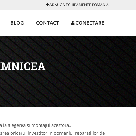
ADAUGA ECHIPAMENTE ROMANIA
BLOG
CONTACT
CONECTARE
IMNICEA
la alegerea si montajul acestora.,
rea oricarui investitor in domeniul reparatiilor de