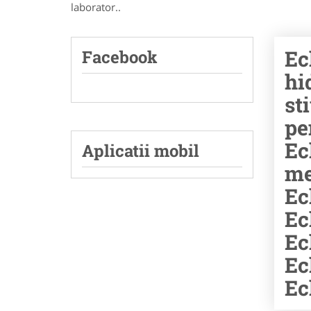
laborator..
Ec
Facebook
hi
st
pe
Ec
Aplicatii mobil
me
Ec
Ec
Ec
Ec
Ec