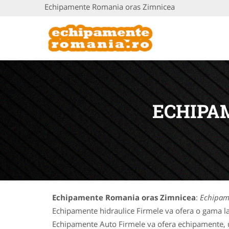
Echipamente Romania oras Zimnicea
ECHIPA
Echipamente Romania oras Zimnicea
:
Echipam
Echipamente hidraulice Firmele va ofera o gama la
Echipamente Auto Firmele va ofera echipamente, uti