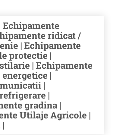
: Echipamente
hipamente ridicat /
tenie | Echipamente
e protectie |
stilarie | Echipamente
 energetice |
municatii |
efrigerare |
ente gradina |
te Utilaje Agricole |
|