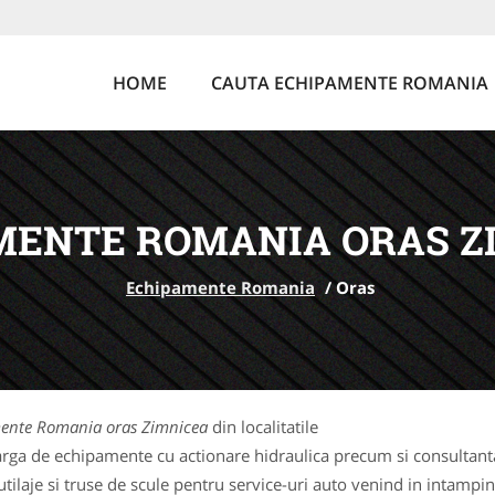
HOME
CAUTA ECHIPAMENTE ROMANIA
MENTE ROMANIA ORAS Z
Echipamente Romania
/
Oras
ente Romania oras Zimnicea
din localitatile
rga de echipamente cu actionare hidraulica precum si consultanta 
laje si truse de scule pentru service-uri auto venind in intampina