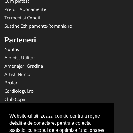
Cum platesc
Preturi Abonamente
Termeni si Conditii
Sustine Echipamente-Romania.ro
Parteneri
Nuntas
Alpinist Utilitar
Amenajari Gradina
Artisti Nunta
Brutari
Cardiologul.ro
Club Copii
Oftalmologul.ro
Ambalaje Romania
Website-ul utilizeaza cookie pentru a reţine
detaliile de conectare, pentru a colecta
Cabinet-Individual.ro
statistici cu scopul de a optimiza functionarea
CentruInchirieri.ro