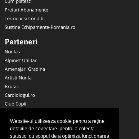
Cum platesc
Preturi Abonamente
Termeni si Conditii
Sustine Echipamente-Romania.ro
Parteneri
Nuntas
Alpinist Utilitar
Amenajari Gradina
Artisti Nunta
Brutari
Cardiologul.ro
Club Copii
Oftalmologul.ro
Ambalaje Romania
Website-ul utilizeaza cookie pentru a reţine
detaliile de conectare, pentru a colecta
Cabinet-Individual.ro
statistici cu scopul de a optimiza functionarea
CentruInchirieri.ro