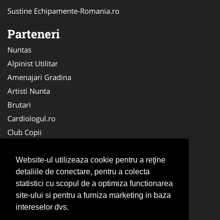
Sustine Echipamente-Romania.ro
Parteneri
Nuntas
Alpinist Utilitar
Amenajari Gradina
Artisti Nunta
Brutari
Cardiologul.ro
Club Copii
Oftalmologul.ro
Ambalaje Romania
Website-ul utilizeaza cookie pentru a reţine
detaliile de conectare, pentru a colecta
Cabinet-Individual.ro
statistici cu scopul de a optimiza functionarea
CentruInchirieri.ro
site-ului si pentru a furniza marketing in baza
Cursuri Romania
intereselor dvs.