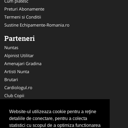
Cum platesc
Preturi Abonamente
Termeni si Conditii
Sustine Echipamente-Romania.ro
Parteneri
Nuntas
Alpinist Utilitar
Amenajari Gradina
Artisti Nunta
Brutari
Cardiologul.ro
Club Copii
Oftalmologul.ro
Ambalaje Romania
Website-ul utilizeaza cookie pentru a reţine
detaliile de conectare, pentru a colecta
Cabinet-Individual.ro
statistici cu scopul de a optimiza functionarea
CentruInchirieri.ro