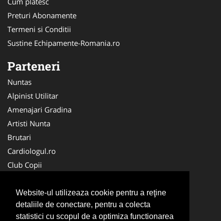
Cum platesc
Preturi Abonamente
Termeni si Conditii
Sustine Echipamente-Romania.ro
Parteneri
Nuntas
Alpinist Utilitar
Amenajari Gradina
Artisti Nunta
Brutari
Cardiologul.ro
Club Copii
Oftalmologul.ro
Ambalaje Romania
Website-ul utilizeaza cookie pentru a reţine
detaliile de conectare, pentru a colecta
Cabinet-Individual.ro
statistici cu scopul de a optimiza functionarea
CentruInchirieri.ro