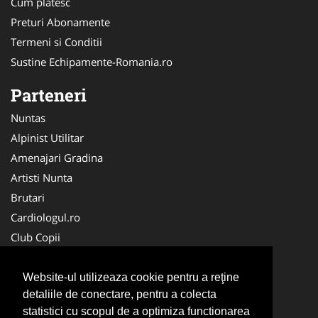
Cum platesc
Preturi Abonamente
Termeni si Conditii
Sustine Echipamente-Romania.ro
Parteneri
Nuntas
Alpinist Utilitar
Amenajari Gradina
Artisti Nunta
Brutari
Cardiologul.ro
Club Copii
Oftalmologul.ro
Ambalaje Romania
Website-ul utilizeaza cookie pentru a reţine
detaliile de conectare, pentru a colecta
Cabinet-Individual.ro
statistici cu scopul de a optimiza functionarea
CentruInchirieri.ro