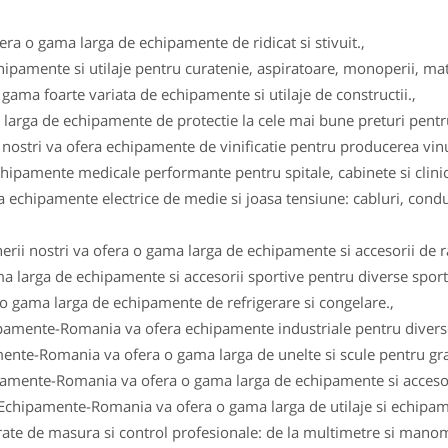
fera o gama larga de echipamente de ridicat si stivuit.,
ipamente si utilaje pentru curatenie, aspiratoare, monoperii, ma
gama foarte variata de echipamente si utilaje de constructii.,
arga de echipamente de protectie la cele mai bune preturi pentru 
i nostri va ofera echipamente de vinificatie pentru producerea vinul
ipamente medicale performante pentru spitale, cabinete si clinici
 echipamente electrice de medie si joasa tensiune: cabluri, conduc
erii nostri va ofera o gama larga de echipamente si accesorii de r
a larga de echipamente si accesorii sportive pentru diverse sportu
 o gama larga de echipamente de refrigerare si congelare.,
ipamente-Romania va ofera echipamente industriale pentru diverse
ente-Romania va ofera o gama larga de unelte si scule pentru gra
pamente-Romania va ofera o gama larga de echipamente si accesor
 Echipamente-Romania va ofera o gama larga de utilaje si echipam
e de masura si control profesionale: de la multimetre si manomet