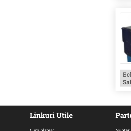
Ec
Sa
Linkuri Utile
Part
Cum platesc
Nuntas