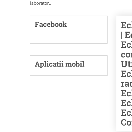
laborator..
Ec
Facebook
| 
Ec
co
Ut
Aplicatii mobil
Ec
ra
Ec
Ec
Ec
Co