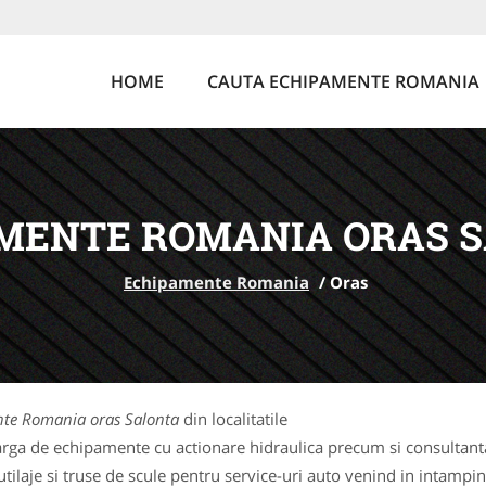
HOME
CAUTA ECHIPAMENTE ROMANIA
MENTE ROMANIA ORAS 
Echipamente Romania
/
Oras
te Romania oras Salonta
din localitatile
rga de echipamente cu actionare hidraulica precum si consultanta 
laje si truse de scule pentru service-uri auto venind in intampina