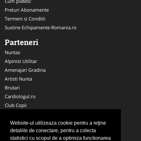
Cum platesc
Preturi Abonamente
Termeni si Conditii
Sustine Echipamente-Romania.ro
Parteneri
Nuntas
Alpinist Utilitar
Amenajari Gradina
Artisti Nunta
Brutari
Cardiologul.ro
Club Copii
Oftalmologul.ro
Ambalaje Romania
Website-ul utilizeaza cookie pentru a reţine
detaliile de conectare, pentru a colecta
Cabinet-Individual.ro
statistici cu scopul de a optimiza functionarea
CentruInchirieri.ro