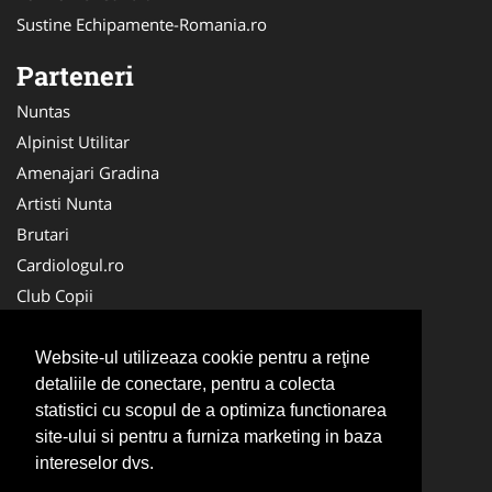
Sustine Echipamente-Romania.ro
Parteneri
Nuntas
Alpinist Utilitar
Amenajari Gradina
Artisti Nunta
Brutari
Cardiologul.ro
Club Copii
Oftalmologul.ro
Ambalaje Romania
Website-ul utilizeaza cookie pentru a reţine
detaliile de conectare, pentru a colecta
Cabinet-Individual.ro
statistici cu scopul de a optimiza functionarea
CentruInchirieri.ro
site-ului si pentru a furniza marketing in baza
Cursuri Romania
intereselor dvs.