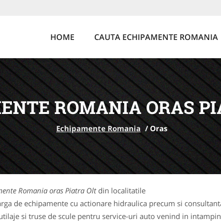
HOME
CAUTA ECHIPAMENTE ROMANIA
ENTE ROMANIA ORAS PI
Echipamente Romania
/
Oras
ente Romania oras Piatra Olt
din localitatile
rga de echipamente cu actionare hidraulica precum si consultanta 
laje si truse de scule pentru service-uri auto venind in intampina