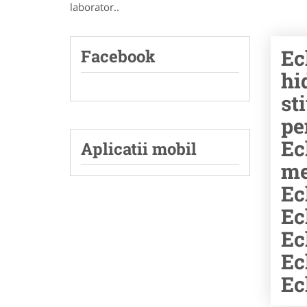
laborator..
Ec
Facebook
hi
st
pe
Ec
Aplicatii mobil
me
Ec
Ec
Ec
Ec
Ec