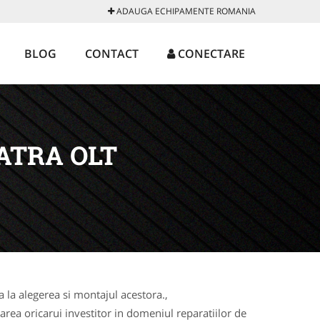
ADAUGA ECHIPAMENTE ROMANIA
BLOG
CONTACT
CONECTARE
ATRA OLT
la alegerea si montajul acestora.,
rea oricarui investitor in domeniul reparatiilor de