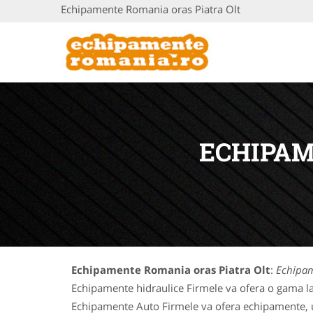
Echipamente Romania oras Piatra Olt
ECHIPAM
Echipamente Romania oras Piatra Olt
:
Echipam
Echipamente hidraulice Firmele va ofera o gama la
Echipamente Auto Firmele va ofera echipamente, uti