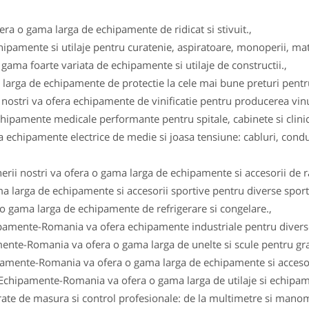
fera o gama larga de echipamente de ridicat si stivuit.,
ipamente si utilaje pentru curatenie, aspiratoare, monoperii, ma
gama foarte variata de echipamente si utilaje de constructii.,
arga de echipamente de protectie la cele mai bune preturi pentru 
i nostri va ofera echipamente de vinificatie pentru producerea vinul
ipamente medicale performante pentru spitale, cabinete si clinici
 echipamente electrice de medie si joasa tensiune: cabluri, conduc
erii nostri va ofera o gama larga de echipamente si accesorii de r
a larga de echipamente si accesorii sportive pentru diverse sportu
 o gama larga de echipamente de refrigerare si congelare.,
ipamente-Romania va ofera echipamente industriale pentru diverse
ente-Romania va ofera o gama larga de unelte si scule pentru gra
pamente-Romania va ofera o gama larga de echipamente si accesor
 Echipamente-Romania va ofera o gama larga de utilaje si echipam
e de masura si control profesionale: de la multimetre si manomet