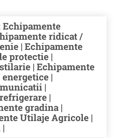
: Echipamente
hipamente ridicat /
tenie | Echipamente
e protectie |
stilarie | Echipamente
 energetice |
municatii |
efrigerare |
ente gradina |
te Utilaje Agricole |
|