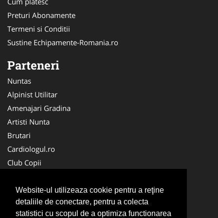
Cum platesc
Preturi Abonamente
Termeni si Conditii
Sustine Echipamente-Romania.ro
Parteneri
Nuntas
Alpinist Utilitar
Amenajari Gradina
Artisti Nunta
Brutari
Cardiologul.ro
Club Copii
Oftalmologul.ro
Ambalaje Romania
Website-ul utilizeaza cookie pentru a reţine
detaliile de conectare, pentru a colecta
Cabinet-Individual.ro
statistici cu scopul de a optimiza functionarea
CentruInchirieri.ro