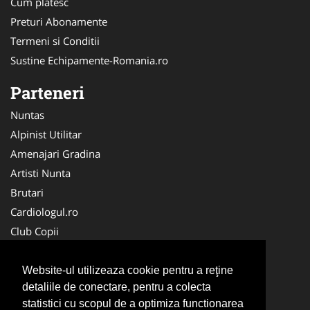
Cum platesc
Preturi Abonamente
Termeni si Conditii
Sustine Echipamente-Romania.ro
Parteneri
Nuntas
Alpinist Utilitar
Amenajari Gradina
Artisti Nunta
Brutari
Cardiologul.ro
Club Copii
Oftalmologul.ro
Ambalaje Romania
Website-ul utilizeaza cookie pentru a reţine
detaliile de conectare, pentru a colecta
Cabinet-Individual.ro
statistici cu scopul de a optimiza functionarea
CentruInchirieri.ro