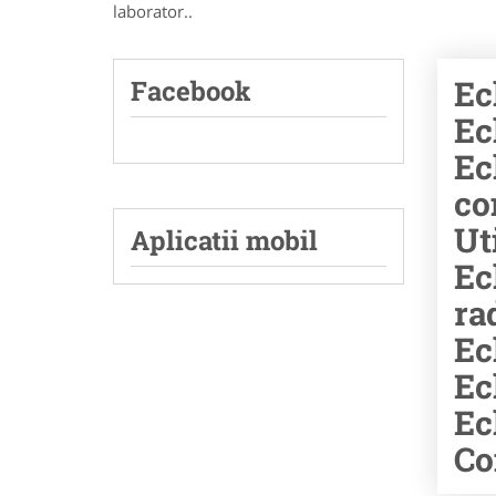
laborator..
Ec
Facebook
Ec
Ec
co
Ut
Aplicatii mobil
Ec
ra
Ec
Ec
Ec
Co