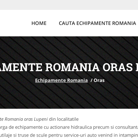
HOME
CAUTA ECHIPAMENTE ROMANIA
AMENTE ROMANIA ORAS 
Echipamente Romania
/
Oras
e Romania oras Lupeni
din localitatile
rga de echipamente cu actionare hidraulica precum si consultanta 
laje si truse de scule pentru service-uri auto venind in intampina