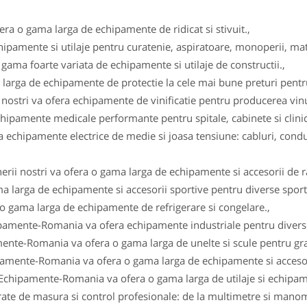
fera o gama larga de echipamente de ridicat si stivuit.,
ipamente si utilaje pentru curatenie, aspiratoare, monoperii, ma
gama foarte variata de echipamente si utilaje de constructii.,
arga de echipamente de protectie la cele mai bune preturi pentru 
i nostri va ofera echipamente de vinificatie pentru producerea vinul
ipamente medicale performante pentru spitale, cabinete si clinici
 echipamente electrice de medie si joasa tensiune: cabluri, conduc
erii nostri va ofera o gama larga de echipamente si accesorii de r
a larga de echipamente si accesorii sportive pentru diverse sportu
 o gama larga de echipamente de refrigerare si congelare.,
ipamente-Romania va ofera echipamente industriale pentru diverse
ente-Romania va ofera o gama larga de unelte si scule pentru gra
pamente-Romania va ofera o gama larga de echipamente si accesor
 Echipamente-Romania va ofera o gama larga de utilaje si echipam
e de masura si control profesionale: de la multimetre si manomet