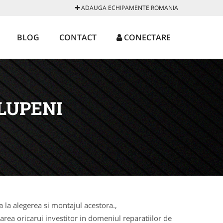
ADAUGA ECHIPAMENTE ROMANIA
BLOG
CONTACT
CONECTARE
LUPENI
la alegerea si montajul acestora.,
rea oricarui investitor in domeniul reparatiilor de