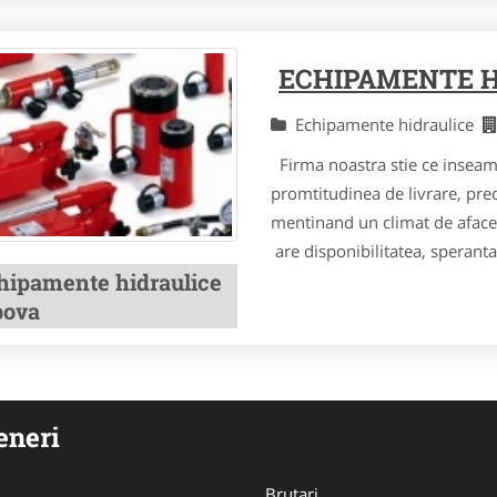
ECHIPAMENTE H
Echipamente hidraulice
Firma noastra stie ce inseam
promtitudinea de livrare, pre
mentinand un climat de afac
are disponibilitatea, speranta
hipamente hidraulice
pova
eneri
Brutari