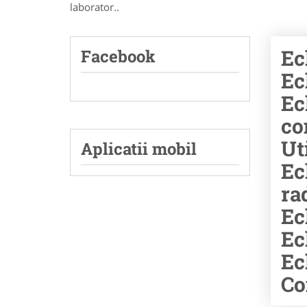
laborator..
Ec
Facebook
Ec
Ec
co
Ut
Aplicatii mobil
Ec
ra
Ec
Ec
Ec
Co