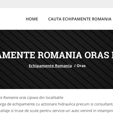
HOME
CAUTA ECHIPAMENTE ROMANIA
AMENTE ROMANIA ORAS 
Echipamente Romania
/
Oras
e Romania oras Lipova
din localitatile
rga de echipamente cu actionare hidraulica precum si consultanta 
laje si truse de scule pentru service-uri auto venind in intampina