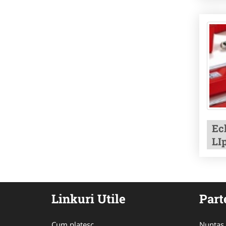
Ec
LI
Linkuri Utile
Part
Cum platesc
Nuntas