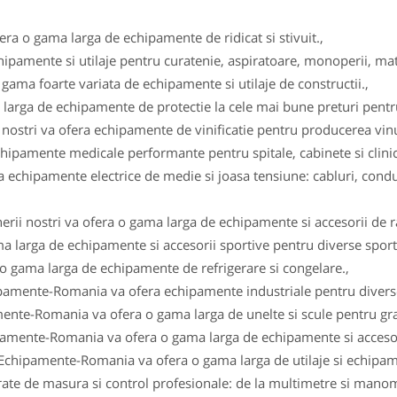
fera o gama larga de echipamente de ridicat si stivuit.,
ipamente si utilaje pentru curatenie, aspiratoare, monoperii, ma
gama foarte variata de echipamente si utilaje de constructii.,
arga de echipamente de protectie la cele mai bune preturi pentru 
i nostri va ofera echipamente de vinificatie pentru producerea vinul
ipamente medicale performante pentru spitale, cabinete si clinici
 echipamente electrice de medie si joasa tensiune: cabluri, conduc
erii nostri va ofera o gama larga de echipamente si accesorii de r
a larga de echipamente si accesorii sportive pentru diverse sportu
 o gama larga de echipamente de refrigerare si congelare.,
ipamente-Romania va ofera echipamente industriale pentru diverse
ente-Romania va ofera o gama larga de unelte si scule pentru gra
pamente-Romania va ofera o gama larga de echipamente si accesor
 Echipamente-Romania va ofera o gama larga de utilaje si echipam
e de masura si control profesionale: de la multimetre si manomet