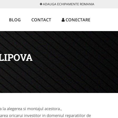
ADAUGA ECHIPAMENTE ROMANIA
BLOG
CONTACT
CONECTARE
LIPOVA
la alegerea si montajul acestora.,
rea oricarui investitor in domeniul reparatiilor de