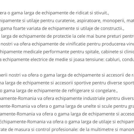
fera o gama larga de echipamente de ridicat si stivuit.,
ipamente si utilaje pentru curatenie, aspiratoare, monoperii, ma
gama foarte variata de echipamente si utilaje de constructii.,
arga de echipamente de protectie la cele mai bune preturi pentru 
i nostri va ofera echipamente de vinificatie pentru producerea vinul
ipamente medicale performante pentru spitale, cabinete si clinici
 echipamente electrice de medie si joasa tensiune: cabluri, conduc
erii nostri va ofera o gama larga de echipamente si accesorii de r
a larga de echipamente si accesorii sportive pentru diverse sportu
 o gama larga de echipamente de refrigerare si congelare.,
ipamente-Romania va ofera echipamente industriale pentru diverse
ente-Romania va ofera o gama larga de unelte si scule pentru gra
pamente-Romania va ofera o gama larga de echipamente si accesor
 Echipamente-Romania va ofera o gama larga de utilaje si echipam
e de masura si control profesionale: de la multimetre si manomet