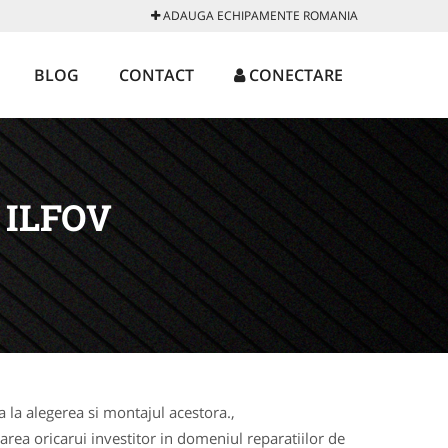
ADAUGA ECHIPAMENTE ROMANIA
BLOG
CONTACT
CONECTARE
ILFOV
la alegerea si montajul acestora.,
rea oricarui investitor in domeniul reparatiilor de