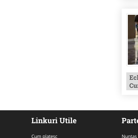
Ec
Cur
Linkuri Utile
Part
Cum platesc
Nuntas