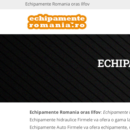
Echipamente Romania oras Ilfov
ECHIP
Echipamente Romania oras Ilfov
:
Echipamente R
Echipamente hidraulice Firmele va ofera o gama la
Echipamente Auto Firmele va ofera echipamente, uti