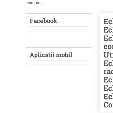
laborator..
Ec
Facebook
Ec
Ec
co
Ut
Aplicatii mobil
Ec
ra
Ec
Ec
Ec
Co