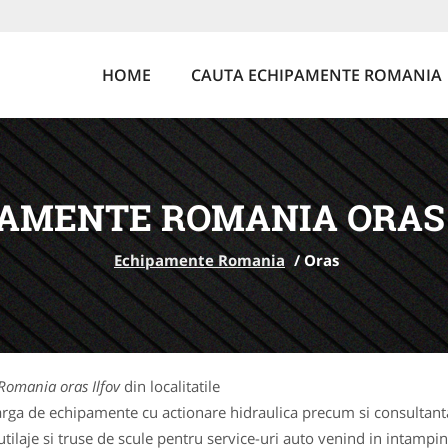
HOME
CAUTA ECHIPAMENTE ROMANIA
AMENTE ROMANIA ORAS 
Echipamente Romania
/
Oras
omania oras Ilfov
din localitatile
rga de echipamente cu actionare hidraulica precum si consultanta 
laje si truse de scule pentru service-uri auto venind in intampina